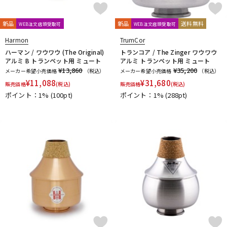
DTM オンライン納品
レコーディング機器
CLARKE
Claude Lakey
Colin Goldie
D'Addario Wood Winds
Dave Guardala
Denis Wick
新品
新品
送料無料
WEB注文店頭受取可
WEB注文店頭受取可
DRAKE
EASTMAN
EDDIE DANIELS
EMO
FAT CAT
Harmon
TrumCor
配信/ライブ機器
楽器アクセサリ
FAXX
Feadog
FIBRACELL
FORESTONE
Francois Louis
ハーマン / ワウワウ (The Original)
トランコア / The Zinger ワウワウ
アルミ B トランペット用 ミュート
アルミ トランペット用 ミュート
GALAX
Galeon
GARD BAGS
Getzen
Giardinelli
¥13,860
¥35,200
メーカー希望小売価格
（税込）
メーカー希望小売価格
（税込）
GL CASES
GLOBAL
Gonzalez
Gottsu
GR
中古
ヴィンテージ
¥
11,088
¥
31,680
販売価格
(税込)
販売価格
(税込)
GREG BLACK
H.D.A
Harmon
Harry Hartmanns
ポイント：1%
(100pt)
ポイント：1%
(288pt)
HERCULES
Hetman
HOLTON
HORITA
HW
iO
J-K
J.KEILWERTH
J.Michael
J.NOTE
J.W.Eastman
JAKOB WINTER
Jazzlab
JET-TONE
JK
JM Lubricants
Jo-Ral
JUPITER
K&M
KELLY
KEY LEAVES
KGU brass
Kikutani
Killarney Whistle
KING
KOLBL
L-M
LA TROMBA
LASKEY
LB LYON
Lebayle
lefreQue
Lily's tone
LOTUS
MANHASSET
MARCA
Marcinkiewicz
Marmaduke
Martin(管)
MB
MEYER
Michael Burke
MK Whistle
Monette
MONSTER OIL