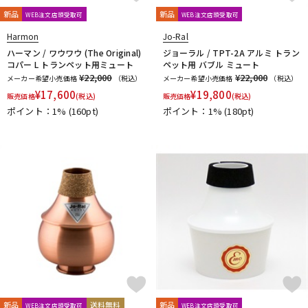
Mouthpiece Cafe
Mutio
新品
新品
WEB注文店頭受取可
WEB注文店頭受取可
N-Q
Harmon
Jo-Ral
NAKAJIMA
Neotech
Neptune
New Stone Lined
ハーマン / ワウワウ (The Original)
ジョーラル / TPT-2A アルミ トラン
NONAKA
NY Classic
OCHRES
OKURA + MUTE
コパー L トランペット用ミュート
ペット用 バブル ミュート
Otto Link
P&H
¥22,000
Paul Mauriat
Phil Barone
¥22,000
Pillinger
メーカー希望小売価格
（税込）
メーカー希望小売価格
（税込）
POWERbreathe
¥
17,600
PRIMA
PROTEC
¥
Queen Brass
19,800
販売価格
(税込)
販売価格
(税込)
ポイント：1%
(160pt)
ポイント：1%
(180pt)
R-S
Rampone&Cazzani
REED GEEK
REKA
Reunion Blues
ROCHE-THOMAS
Roland
Rondino
ROUSSEAU
Rovner
RSBerkeley
Schilke
Seibold
SEIKO
Selmer Paris
Silent Felt
Silverstein
SML（Strasser Marigaux Lemaire）
SNOOPY WITH MUSIC
SOULO MUTE
SST(Schucht Sax Technology)
Stomvi
Stork
SUPERSLICK
Susato
T-Z
T.K MELODY
TABIBITO
TAHORNG
Ted Klum
THE WALLACE COLLECTION
Theo Wanne
Tom Crown
TORAYSEE
TrumCor
trumpet station
Ullven
新品
送料無料
新品
WEB注文店頭受取可
WEB注文店頭受取可