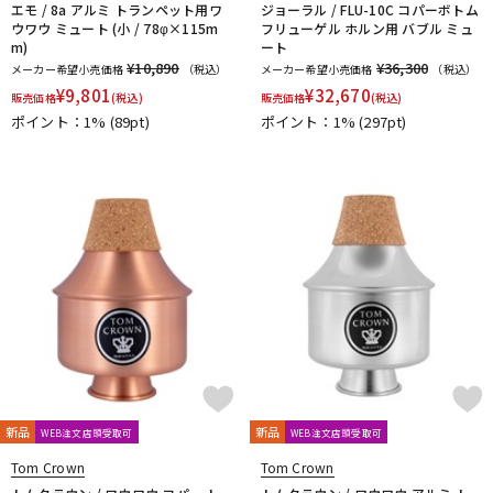
エモ / 8a アルミ トランペット用ワ
ジョーラル / FLU-10C コパーボトム
ウワウ ミュート (小 / 78φ×115m
フリューゲル ホルン用 バブル ミュ
m)
ート
¥10,890
¥36,300
メーカー希望小売価格
（税込）
メーカー希望小売価格
（税込）
¥
9,801
¥
32,670
販売価格
(税込)
販売価格
(税込)
ポイント：1%
(89pt)
ポイント：1%
(297pt)
新品
新品
WEB注文店頭受取可
WEB注文店頭受取可
Tom Crown
Tom Crown