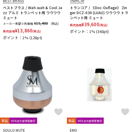
BEST BRASS
TrumCor
ベストブラス / Wah-wah & Cool Ja
トランコア / 《Doc-Ouflage》 Zin
zz アルミ トランペット用 ワウワウ
ger DCZ-030 (LUAU) ワウワウ トラ
ミュート
ンペット用 ミュート
¥15,400
メーカー希望小売価格
（税込）
¥
39,600
販売価格
(税込)
¥
13,860
ポイント：1%
(360pt)
販売価格
(税込)
ポイント：1%
(126pt)
新品
新品
WEB注文店頭受取可
WEB注文店頭受取可
SOULO MUTE
EMO