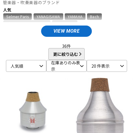
管楽器・吹奏楽器のブランド
ベース
ウクレレ
人気
Selmer Paris
YANAGISAWA
YAMAHA
Bach
D'Addario Wood Winds
VANDOREN
ドラム
パーカッション
VIEW MORE
A
Aida
AIZEN
AKAI
Al Cass
Alexander Karavaev
Alfred Lupot
ALISYN
Anfree
Antigua
36
件
キーボード
電子ピアノ
Antoine Courtois
ARB
aS
更に絞り込む
B
在庫ありのみ表
人気順
20 件表示
B.AIR
B.Tilz
Bach
BAGS
BAM
Beaumont
示
管楽器
その他楽器
Beechler
Berg Larsen
BERP
Besson
BEST BRASS
BG
BIRD STRAP
BLUE JUICE
Bob Reeves
Bobby Dukoff
Boveda
Brancher
Brand
アンプ
エフェクター
Brass Lab.MOMO
Brasspire
Brasspire Unicorn
Bremner
BRESLMAIR
Brilhart
Brio
BROPRO
BSC
Buescher
Buffet Crampon
buzz
DJ機器
DTM
C-F
C.C.シャイニーケース
C.G.CONN
Cadeson
Cannonball
CAROL BRASS
Charles Davis
Chateau
ChopSaver