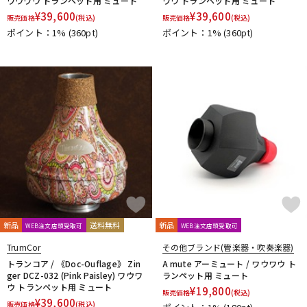
ワウワウ トランペット用 ミュート
ワウ トランペット用 ミュート
¥
39,600
¥
39,600
販売価格
(税込)
販売価格
(税込)
ポイント：1%
(360pt)
ポイント：1%
(360pt)
新品
送料無料
新品
WEB注文店頭受取可
WEB注文店頭受取可
TrumCor
その他ブランド(管楽器・吹奏楽器)
トランコア / 《Doc-Ouflage》 Zin
A mute アーミュート / ワウワウ ト
ger DCZ-032 (Pink Paisley) ワウワ
ランペット用 ミュート
ウ トランペット用 ミュート
¥
19,800
販売価格
(税込)
¥
39,600
販売価格
(税込)