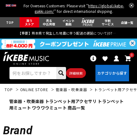
For Overseas Customers: Please visit "
https://global.ikebe-
gakki.com/
" for direct international shipping.
買う
売る
イベント
学割
TOP
店舗一覧
ストア
中古買取
動画
サービス
【重要】熊本県で発生した地震に伴う配送の遅延について(
07月29日
更新)
0
詳細検索
TOP
ONLINE STORE
管楽器・吹奏楽器
トランペット用アクセ
管楽器・吹奏楽器 トランペット用アクセサリ トランペット
用ミュート ワウワウミュート 商品一覧
エレキギター
アコギ/エレアコ
Brand