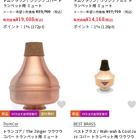
トムクラウン / ワウワウ コパー ト
トムクラウン / ワウワウ アルミ ト
ランペット用 ミュート
ランペット用 ミュート
¥23,760
¥17,710
メーカー希望小売価格
（税込）
メーカー希望小売価格
（税込）
¥
19,008
¥
14,168
販売価格
(税込)
販売価格
(税込)
ポイント：1%
(172pt)
ポイント：1%
(128pt)
新品
送料無料
新品
WEB注文店頭受取可
WEB注文店頭受取可
TrumCor
BEST BRASS
トランコア / The Zinger ワウワウ
ベストブラス / Wah-wah & Cool Ja
コパー トランペット用 ミュート
zz コパー トランペット用 ワウワウ