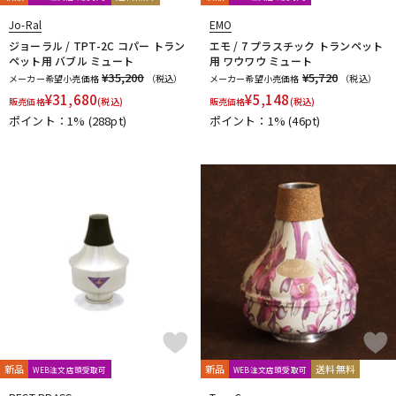
Ultra breathe
Ultra-Pure
UNISON
unknown
UPMUTE
Jo-Ral
EMO
VACCHIANO
VANDOREN
VIVACE
waltons
Warburton
ジョーラル / TPT-2C コパー トラン
エモ / 7 プラスチック トランペット
Winds Score
Wood Stone
XO
YAMAHA
YANAGISAWA
ペット用 バブル ミュート
用 ワウワウ ミュート
YUPON
Zac
¥35,200
¥5,720
メーカー希望小売価格
（税込）
メーカー希望小売価格
（税込）
他
¥
31,680
¥
5,148
販売価格
(税込)
販売価格
(税込)
アケタオカリーナ
アレキサンダー（リード）
ポイント：1%
(288pt)
ポイント：1%
(46pt)
ウインドブロスオリジナル
オオサワオカリナ
オオハシ
すいとる君
その他メーカー
ツルピカ君
ハリソン
ライツ
レジェール
日本娯楽
ARTinoise
Intercept Technology
Kerry Whistle
GAT Custom Brass
TK Melody
HINO
Klang
MG Leather Work
ELISE
PARAFIT
Hollywood Winds
MALTA
CG Mouthpiece
PATRICK
Wedge
Frate Precision
Shastock
BORGANI
New York Stage 1
Brass Gear
Syos
新品
新品
送料無料
WEB注文店頭受取可
WEB注文店頭受取可