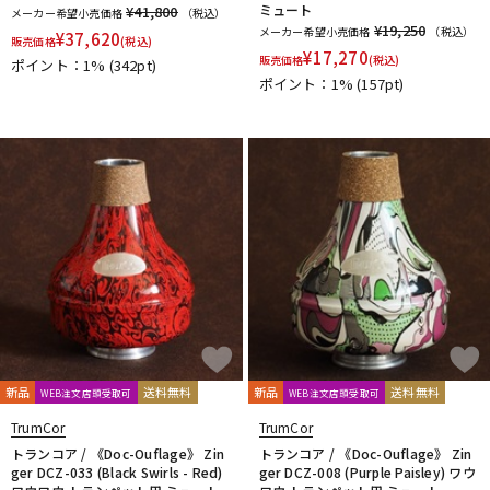
ミュート
¥41,800
メーカー希望小売価格
（税込）
¥19,250
メーカー希望小売価格
（税込）
¥
37,620
販売価格
(税込)
¥
17,270
販売価格
(税込)
ポイント：1%
(342pt)
ポイント：1%
(157pt)
新品
送料無料
新品
送料無料
WEB注文店頭受取可
WEB注文店頭受取可
TrumCor
TrumCor
トランコア / 《Doc-Ouflage》 Zin
トランコア / 《Doc-Ouflage》 Zin
ger DCZ-033 (Black Swirls - Red)
ger DCZ-008 (Purple Paisley) ワウ