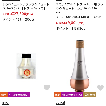
サウロミュート / ワウワウ ミュート
エモ / 8 アルミ トランペット用 ワウ
コパーエンド 【トランペット用】
ワウ ミュート （大 / 90φ×150m
m）
¥
27,500
販売価格
(税込)
¥10,890
メーカー希望小売価格
（税込）
ポイント：1%
(250pt)
¥
9,801
販売価格
(税込)
ポイント：1%
(89pt)
新品
新品
送料無料
WEB注文店頭受取可
WEB注文店頭受取可
EMO
Jo-Ral