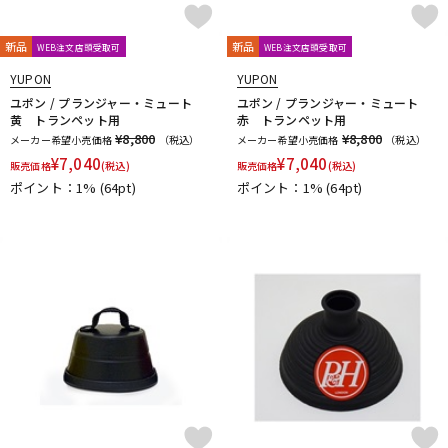
DTM オンライン納品
レコーディング機器
CLARKE
Claude Lakey
Colin Goldie
D'Addario Wood Winds
Dave Guardala
Denis Wick
新品
新品
WEB注文店頭受取可
WEB注文店頭受取可
DRAKE
EASTMAN
EDDIE DANIELS
EMO
FAT CAT
YUPON
YUPON
配信/ライブ機器
楽器アクセサリ
FAXX
Feadog
FIBRACELL
FORESTONE
Francois Louis
ユポン / プランジャー・ミュート
ユポン / プランジャー・ミュート
黄 トランペット用
赤 トランペット用
GALAX
Galeon
GARD BAGS
Getzen
Giardinelli
¥8,800
¥8,800
メーカー希望小売価格
（税込）
メーカー希望小売価格
（税込）
GL CASES
GLOBAL
Gonzalez
Gottsu
GR
中古
ヴィンテージ
¥
7,040
¥
7,040
販売価格
(税込)
販売価格
(税込)
GREG BLACK
H.D.A
Harmon
Harry Hartmanns
ポイント：1%
(64pt)
ポイント：1%
(64pt)
HERCULES
Hetman
HOLTON
HORITA
HW
iO
J-K
J.KEILWERTH
J.Michael
J.NOTE
J.W.Eastman
JAKOB WINTER
Jazzlab
JET-TONE
JK
JM Lubricants
Jo-Ral
JUPITER
K&M
KELLY
KEY LEAVES
KGU brass
Kikutani
Killarney Whistle
KING
KOLBL
L-M
LA TROMBA
LASKEY
LB LYON
Lebayle
lefreQue
Lily's tone
LOTUS
MANHASSET
MARCA
Marcinkiewicz
Marmaduke
Martin(管)
MB
MEYER
Michael Burke
MK Whistle
Monette
MONSTER OIL