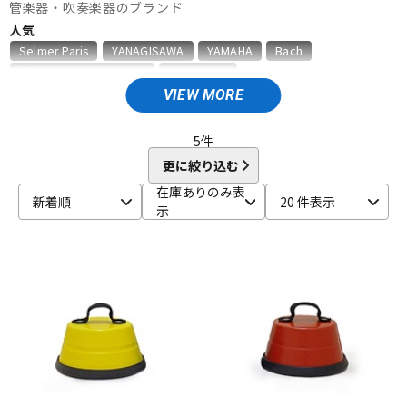
管楽器・吹奏楽器のブランド
ベース
ウクレレ
人気
Selmer Paris
YANAGISAWA
YAMAHA
Bach
D'Addario Wood Winds
VANDOREN
ドラム
パーカッション
VIEW MORE
A
Aida
AIZEN
AKAI
Al Cass
Alexander Karavaev
Alfred Lupot
ALISYN
Anfree
Antigua
5
件
キーボード
電子ピアノ
Antoine Courtois
ARB
aS
更に絞り込む
B
在庫ありのみ表
新着順
20 件表示
B.AIR
B.Tilz
Bach
BAGS
BAM
Beaumont
示
管楽器
その他楽器
Beechler
Berg Larsen
BERP
Besson
BEST BRASS
BG
BIRD STRAP
BLUE JUICE
Bob Reeves
Bobby Dukoff
Boveda
Brancher
Brand
アンプ
エフェクター
Brass Lab.MOMO
Brasspire
Brasspire Unicorn
Bremner
BRESLMAIR
Brilhart
Brio
BROPRO
BSC
Buescher
Buffet Crampon
buzz
DJ機器
DTM
C-F
C.C.シャイニーケース
C.G.CONN
Cadeson
Cannonball
CAROL BRASS
Charles Davis
Chateau
ChopSaver