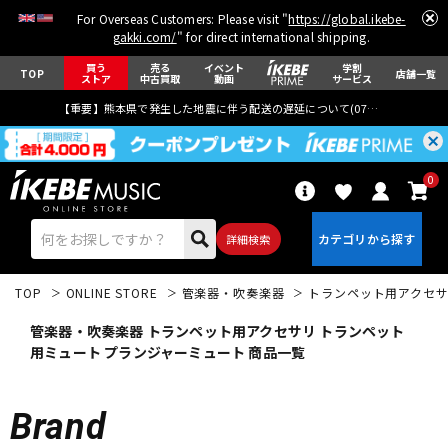
For Overseas Customers: Please visit "
https://global.ikebe-
gakki.com/
" for direct international shipping.
買う
売る
イベント
学割
TOP
店舗一覧
ストア
中古買取
動画
サービス
【重要】熊本県で発生した地震に伴う配送の遅延について(
07月29日
更新)
0
詳細検索
TOP
ONLINE STORE
管楽器・吹奏楽器
トランペット用アクセ
管楽器・吹奏楽器 トランペット用アクセサリ トランペット
用ミュート プランジャーミュート 商品一覧
エレキギター
アコギ/エレアコ
Brand