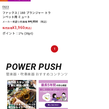
Ultra breathe
Ultra-Pure
UNISON
unknown
UPMUTE
FAXX
VACCHIANO
VANDOREN
VIVACE
waltons
Warburton
ファックス / 160 プランジャー トラ
Winds Score
Wood Stone
XO
YAMAHA
YANAGISAWA
ンペット用 ミュート
YUPON
Zac
¥4,950
メーカー希望小売価格
（税込）
他
¥
3,960
販売価格
(税込)
アケタオカリーナ
アレキサンダー（リード）
ポイント：1%
(36pt)
ウインドブロスオリジナル
オオサワオカリナ
オオハシ
すいとる君
その他メーカー
ツルピカ君
ハリソン
ライツ
レジェール
日本娯楽
ARTinoise
1
Intercept Technology
Kerry Whistle
GAT Custom Brass
TK Melody
HINO
Klang
MG Leather Work
ELISE
POWER PUSH
PARAFIT
Hollywood Winds
MALTA
CG Mouthpiece
PATRICK
Wedge
Frate Precision
Shastock
BORGANI
管楽器・吹奏楽器 おすすめコンテンツ
New York Stage 1
Brass Gear
Syos