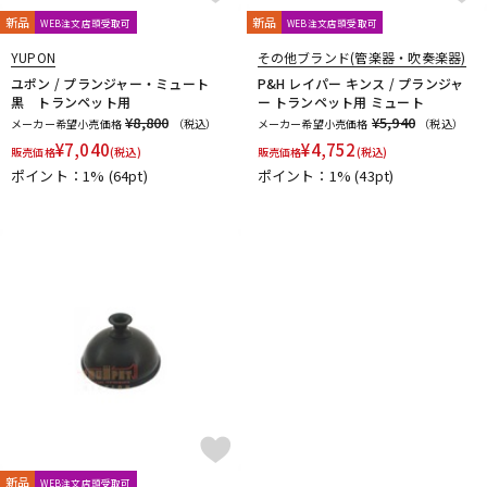
Mouthpiece Cafe
Mutio
新品
新品
WEB注文店頭受取可
WEB注文店頭受取可
N-Q
YUPON
その他ブランド(管楽器・吹奏楽器)
NAKAJIMA
Neotech
Neptune
New Stone Lined
ユポン / プランジャー・ミュート
P&H レイパー キンス / プランジャ
NONAKA
NY Classic
OCHRES
OKURA + MUTE
黒 トランペット用
ー トランペット用 ミュート
Otto Link
P&H
¥8,800
Paul Mauriat
Phil Barone
¥5,940
Pillinger
メーカー希望小売価格
（税込）
メーカー希望小売価格
（税込）
POWERbreathe
¥
7,040
PRIMA
PROTEC
¥
Queen Brass
4,752
販売価格
(税込)
販売価格
(税込)
ポイント：1%
(64pt)
ポイント：1%
(43pt)
R-S
Rampone&Cazzani
REED GEEK
REKA
Reunion Blues
ROCHE-THOMAS
Roland
Rondino
ROUSSEAU
Rovner
RSBerkeley
Schilke
Seibold
SEIKO
Selmer Paris
Silent Felt
Silverstein
SML（Strasser Marigaux Lemaire）
SNOOPY WITH MUSIC
SOULO MUTE
SST(Schucht Sax Technology)
Stomvi
Stork
SUPERSLICK
Susato
T-Z
T.K MELODY
TABIBITO
TAHORNG
Ted Klum
THE WALLACE COLLECTION
Theo Wanne
Tom Crown
TORAYSEE
TrumCor
trumpet station
Ullven
新品
WEB注文店頭受取可