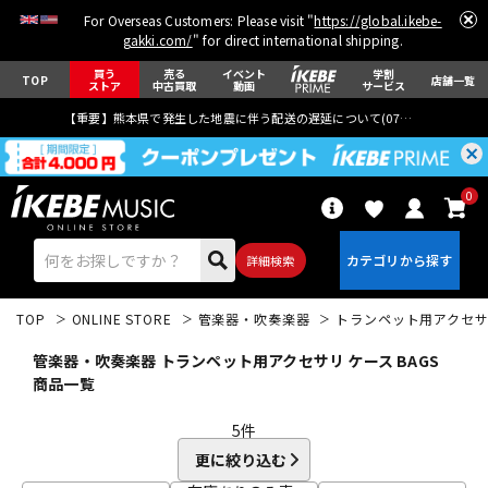
For Overseas Customers: Please visit "
https://global.ikebe-
gakki.com/
" for direct international shipping.
買う
売る
イベント
学割
TOP
店舗一覧
ストア
中古買取
動画
サービス
【重要】熊本県で発生した地震に伴う配送の遅延について(
07月29日
更新)
0
詳細検索
TOP
ONLINE STORE
管楽器・吹奏楽器
トランペット用アクセ
管楽器・吹奏楽器 トランペット用アクセサリ ケース BAGS
商品一覧
5
件
エレキギター
アコギ/エレアコ
更に絞り込む