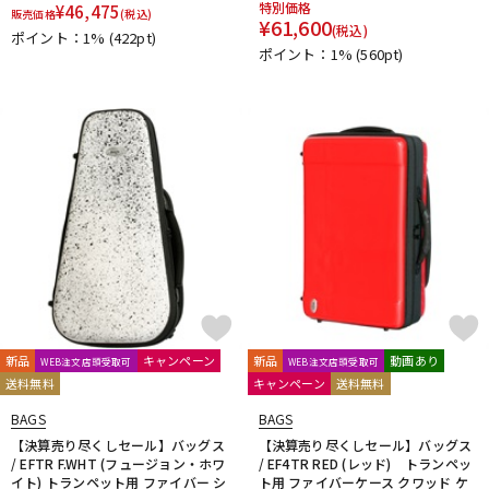
特別価格
¥
46,475
販売価格
(税込)
DTM オンライン納品
レコーディング機器
¥
61,600
(税込)
ポイント：1%
(422pt)
ポイント：1%
(560pt)
配信/ライブ機器
楽器アクセサリ
中古
ヴィンテージ
新品
キャンペーン
新品
動画あり
WEB注文店頭受取可
WEB注文店頭受取可
送料無料
キャンペーン
送料無料
BAGS
BAGS
【決算売り尽くしセール】バッグス
【決算売り尽くしセール】バッグス
/ EFTR F.WHT (フュージョン・ホワ
/ EF4TR RED (レッド) トランペッ
イト) トランペット用 ファイバー シ
ト用 ファイバーケース クワッド ケ