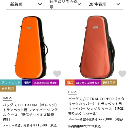
在庫ありのみ表
新着順
20 件表示
示
ベース
ウクレレ
ドラム
パーカッション
キーボード
電子ピアノ
管楽器
その他楽器
アウトレット
NEW
新品
送料無料
WEB注文店頭受取可
WEB注文店頭受取可
送料無料
アンプ
エフェクター
BAGS
BAGS
バッグス / EFTR M-COPPER（メタ
リックカッパー） トランペット用
バッグス / EFTR ORA（オレンジ）
ファイバー シングル ケース 【決算
トランペット用 ファイバー シング
DJ機器
DTM
売り尽くしセール】
ル ケース 【新品チョイキズ超特
¥77,000
価!!】
メーカー希望小売価格
（税込）
¥71,500
メーカー希望小売価格
（税込）
¥
69,300
販売価格
(税込)