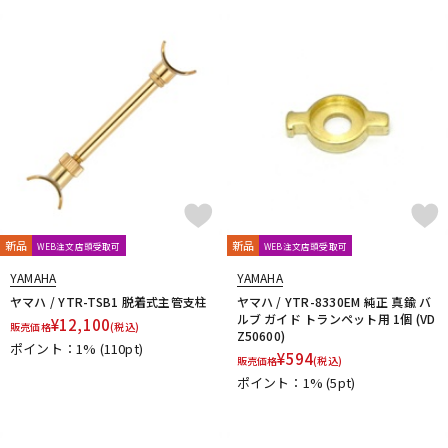
新品
新品
WEB注文店頭受取可
WEB注文店頭受取可
YAMAHA
YAMAHA
ヤマハ / YTR-TSB1 脱着式主管支柱
ヤマハ / YTR-8330EM 純正 真鍮 バ
ルブ ガイド トランペット用 1個 (VD
¥
12,100
販売価格
(税込)
Z50600)
ポイント：1%
(110pt)
¥
594
販売価格
(税込)
ポイント：1%
(5pt)