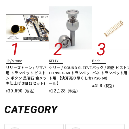
Lily's tone
KELLY
Bach
リリーズトーン / ヤマハ
ケリー / SOUND SLEEVE
バック / 純正 ピスト
用 トランペット ピスト
CONVEX-68 トランペッ
バネ トランペット用
ン ボタン 黒曜石 金メッ
ト用 【決算売り尽くしセ
(P26-60)
キ仕上げ 3個 (1セット)
ール】
418
¥
（税込）
30,690
12,128
¥
（税込）
¥
（税込）
CATEGORY