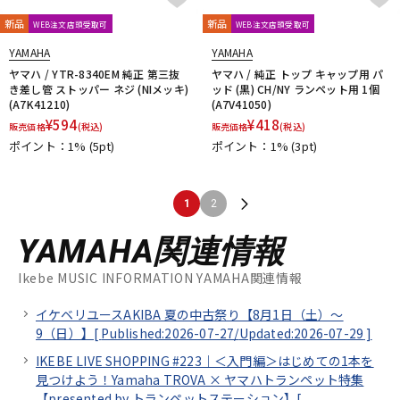
新品
新品
WEB注文店頭受取可
WEB注文店頭受取可
YAMAHA
YAMAHA
ヤマハ / YTR-8340EM 純正 第三抜
ヤマハ / 純正 トップ キャップ用 パ
き差し管 ストッパー ネジ (NIメッキ)
ッド (黒) CH/NY ランペット用 1個
(A7K41210)
(A7V41050)
¥
594
¥
418
販売価格
(税込)
販売価格
(税込)
ポイント：1%
(5pt)
ポイント：1%
(3pt)
1
2
YAMAHA関連情報
Ikebe MUSIC INFORMATION YAMAHA関連情報
イケベリユースAKIBA 夏の中古祭り【8月1日（土）～
9（日）】[
Published:2026-07-27/
Updated:2026-07-29
]
IKEBE LIVE SHOPPING #223｜＜入門編＞はじめての1本を
見つけよう！Yamaha TROVA × ヤマハトランペット特集
【presented by トランペットステーション】[