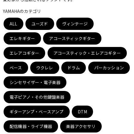
ベース
ウクレレ
YAMAHAのカテゴリ
ALL
ユーズド
ヴィンテージ
ドラム
パーカッション
エレキギター
アコースティックギター
キーボード
電子ピアノ
エレアコギター
アコースティック・エレアコギター
ベース
ウクレレ
ドラム
パーカッション
管楽器
その他楽器
シンセサイザー・電子楽器
アンプ
エフェクター
電子ピアノ・その他鍵盤楽器
ギターアンプ・ベースアンプ
DTM
DJ機器
DTM
配信機器・ライブ機器
楽器アクセサリ