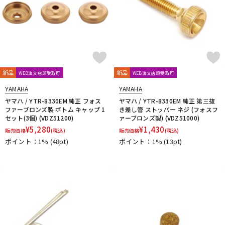
新品
新品
WEB注文店頭受取可
WEB注文店頭受取可
YAMAHA
YAMAHA
ヤマハ / YTR-8330EM 純正 フォス
ヤマハ / YTR-8330EM 純正 第三抜
ファーブロンズ製 ボトム キャップ 1
き差し管 ストッパー ネジ (フォスフ
セット(3個) (VDZ51200)
ァーブロンズ製) (VDZ51000)
¥
5,280
¥
1,430
販売価格
(税込)
販売価格
(税込)
ポイント：1%
(48pt)
ポイント：1%
(13pt)