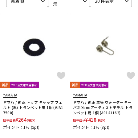
新着順
20 件表示
示
新品
新品
WEB注文店頭受取可
WEB注文店頭受取可
YAMAHA
YAMAHA
ヤマハ / 純正 トップ キャップ フェ
ヤマハ / 純正 主管 ウォーターキー
ルト (黒) トランペット用 1個 (VJA1
バネ Xenoアーティストモデル トラ
7500)
ンペット用 1個 (A0141162)
¥
264
¥
418
販売価格
(税込)
販売価格
(税込)
ポイント：1%
(2pt)
ポイント：1%
(3pt)