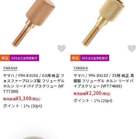
新品
新品
WEB注文店頭受取可
WEB注文店頭受取可
YAMAHA
YAMAHA
ヤマハ / YFH-8315G / GS用 純正 フ
ヤマハ / YFH-8310Z / ZS用 純正 真
ォスファーブロンズ製 フリューゲル
鍮製 フリューゲル ホルン リードパ
ホルン リードパイプスクリュー (VF
イプスクリュー (VFT74600)
T77200)
¥
2,200
販売価格
(税込)
¥
3,300
販売価格
(税込)
ポイント：1%
(20pt)
ポイント：1%
(30pt)