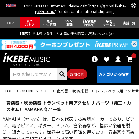
For Overseas Customers: Please visit "
https://global.ikebe-
gakki.com/
" for direct international shipping.
買う
売る
イベント
学割
TOP
店舗一覧
ストア
中古買取
動画
サービス
【重要】熊本県で発生した地震に伴う配送の遅延について(
07月29日
更新)
0
詳細検索
TOP
ONLINE STORE
管楽器・吹奏楽器
トランペット用アクセ
管楽器・吹奏楽器 トランペット用アクセサリ パーツ（純正・カ
スタム） YAMAHA 商品一覧
YAMAHA（ヤマハ）は、日本を代表する楽器メーカーであり、ピア
ノ、電子ピアノ、ギター、ドラム、管楽器など、幅広い楽器を製
エレキギター
アコギ/エレアコ
造・販売しています。世界中で高い評価を得ており、音楽家や音楽
愛好家から信頼されるブランドです。