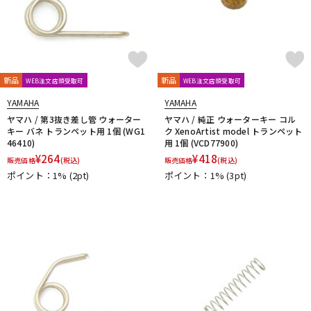
新品
新品
WEB注文店頭受取可
WEB注文店頭受取可
YAMAHA
YAMAHA
ヤマハ / 第3抜き差し管 ウォーター
ヤマハ / 純正 ウォーターキー コル
キー バネ トランペット用 1個 (WG1
ク XenoArtist model トランペット
46410)
用 1個 (VCD77900)
¥
264
¥
418
販売価格
(税込)
販売価格
(税込)
ポイント：1%
(2pt)
ポイント：1%
(3pt)