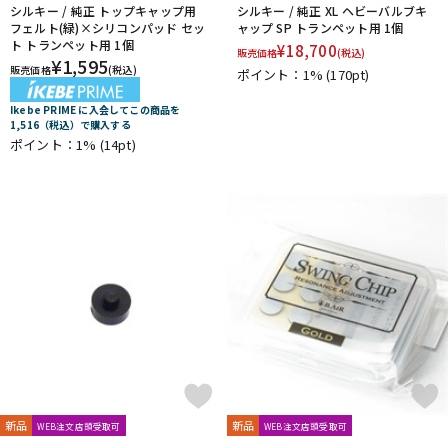
シルキー / 純正 トップキャップ用
シルキー / 純正 XL ヘビーバルブキ
フェルト(緑)×シリコンパッド セッ
ャップ SP トランペット用 1個
ト トランペット用 1個
¥
18,700
販売価格
(税込)
¥
1,595
販売価格
(税込)
ポイント：1%
(170pt)
Ikebe PRIME に入会してこの商品を
1,516（税込）で購入する
ポイント：1%
(14pt)
新品
新品
WEB注文店頭受取可
WEB注文店頭受取可