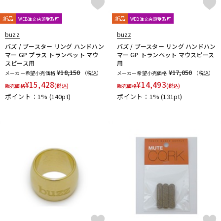
Mouthpiece Cafe
Mutio
新品
新品
N-Q
WEB注文店頭受取可
WEB注文店頭受取可
NAKAJIMA
Neotech
Neptune
New Stone Lined
buzz
buzz
NONAKA
NY Classic
OCHRES
OKURA + MUTE
バズ / ブースター リング ハンドハン
バズ / ブースター リング ハンドハン
マー GP プラス トランペット マウ
マー GP トランペット マウスピース
Otto Link
P&H
Paul Mauriat
Phil Barone
Pillinger
スピース用
用
POWERbreathe
PRIMA
PROTEC
Queen Brass
¥18,150
¥17,050
メーカー希望小売価格
（税込）
メーカー希望小売価格
（税込）
R-S
¥
15,428
¥
14,493
販売価格
(税込)
販売価格
(税込)
Rampone&Cazzani
REED GEEK
REKA
Reunion Blues
ポイント：1%
(140pt)
ポイント：1%
(131pt)
ROCHE-THOMAS
Roland
Rondino
ROUSSEAU
Rovner
RSBerkeley
Schilke
Seibold
SEIKO
Selmer Paris
Silent Felt
Silverstein
SML（Strasser Marigaux Lemaire）
SNOOPY WITH MUSIC
SOULO MUTE
SST(Schucht Sax Technology)
Stomvi
Stork
SUPERSLICK
Susato
T-Z
T.K MELODY
TABIBITO
TAHORNG
Ted Klum
THE WALLACE COLLECTION
Theo Wanne
Tom Crown
TORAYSEE
TrumCor
trumpet station
Ullven