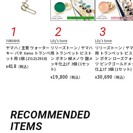
YAMAHA
Lily's tone
Lily's tone
ヤマハ / 主管 ウォーター
リリーズトーン / ヤマハ
リリーズトーン / ヤ
キー バネ Xeno トランペ
用 トランペット ピスト
用 トランペット ピス
ット用 1個 (ZG212910)
ン ボタン 緑メノウ 銀メ
ン ボタン ローズクォ
ッキ仕上げ 3個 (1セッ
ツ ピンクゴールドメ
418
¥
（税込）
ト)
仕上げ 3個 (1セット)
19,800
30,690
¥
（税込）
¥
（税込）
RECOMMENDED
ITEMS