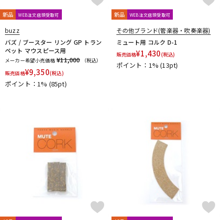
Ultra breathe
Ultra-Pure
UNISON
unknown
UPMUTE
VACCHIANO
VANDOREN
VIVACE
waltons
Warburton
新品
新品
WEB注文店頭受取可
WEB注文店頭受取可
Winds Score
Wood Stone
XO
YAMAHA
YANAGISAWA
buzz
その他ブランド(管楽器・吹奏楽器)
YUPON
Zac
バズ / ブースター リング GP トラン
ミュート用 コルク D-1
ペット マウスピース用
他
¥
1,430
販売価格
(税込)
¥11,000
メーカー希望小売価格
（税込）
アケタオカリーナ
アレキサンダー（リード）
ポイント：1%
(13pt)
¥
9,350
販売価格
(税込)
ウインドブロスオリジナル
オオサワオカリナ
オオハシ
ポイント：1%
(85pt)
すいとる君
その他メーカー
ツルピカ君
ハリソン
ライツ
レジェール
日本娯楽
ARTinoise
Intercept Technology
Kerry Whistle
GAT Custom Brass
TK Melody
HINO
Klang
MG Leather Work
ELISE
PARAFIT
Hollywood Winds
MALTA
CG Mouthpiece
PATRICK
Wedge
Frate Precision
Shastock
BORGANI
New York Stage 1
Brass Gear
Syos