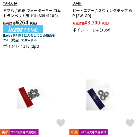
YAMAHA
B.AIR
ヤマハ / 純正 ウォーターキー ゴム
ビー・エアー / スウィングチップ G
トランペット用 1個 (A3941180)
P [SW-GD]
¥
264
¥
3,300
販売価格
(税込)
販売価格
(税込)
ポイント：1%
(30pt)
Ikebe PRIME に入会してこの商品を
251（税込）で購入する
ポイント：1%
(2pt)
新品
新品
WEB注文店頭受取可
WEB注文店頭受取可