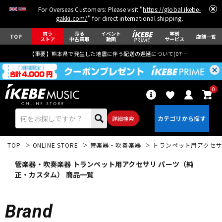
For Overseas Customers: Please visit "
https://global.ikebe-
gakki.com/
" for direct international shipping.
買う
売る
イベント
学割
TOP
店舗一覧
ストア
中古買取
動画
サービス
【重要】熊本県で発生した地震に伴う配送の遅延について(
07月29日
更新)
0
詳細検索
TOP
ONLINE STORE
管楽器・吹奏楽器
トランペット用アクセ
管楽器・吹奏楽器 トランペット用アクセサリ パーツ（純
正・カスタム） 商品一覧
エレキギター
アコギ/エレアコ
Brand