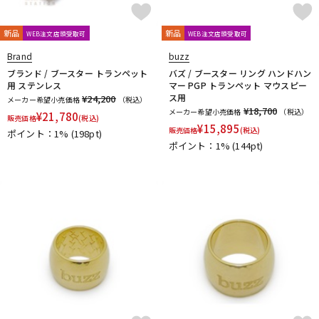
DTM オンライン納品
レコーディング機器
CLARKE
Claude Lakey
Colin Goldie
D'Addario Wood Winds
Dave Guardala
Denis Wick
新品
新品
WEB注文店頭受取可
WEB注文店頭受取可
DRAKE
EASTMAN
EDDIE DANIELS
EMO
FAT CAT
Brand
buzz
配信/ライブ機器
楽器アクセサリ
FAXX
Feadog
FIBRACELL
FORESTONE
Francois Louis
ブランド / ブースター トランペット
バズ / ブースター リング ハンドハン
用 ステンレス
マー PGP トランペット マウスピー
GALAX
Galeon
GARD BAGS
Getzen
Giardinelli
ス用
¥24,200
メーカー希望小売価格
（税込）
GL CASES
GLOBAL
Gonzalez
Gottsu
GR
¥18,700
メーカー希望小売価格
（税込）
中古
ヴィンテージ
¥
21,780
販売価格
(税込)
GREG BLACK
H.D.A
Harmon
Harry Hartmanns
¥
15,895
販売価格
(税込)
ポイント：1%
(198pt)
HERCULES
Hetman
HOLTON
HORITA
HW
iO
ポイント：1%
(144pt)
J-K
J.KEILWERTH
J.Michael
J.NOTE
J.W.Eastman
JAKOB WINTER
Jazzlab
JET-TONE
JK
JM Lubricants
Jo-Ral
JUPITER
K&M
KELLY
KEY LEAVES
KGU brass
Kikutani
Killarney Whistle
KING
KOLBL
L-M
LA TROMBA
LASKEY
LB LYON
Lebayle
lefreQue
Lily's tone
LOTUS
MANHASSET
MARCA
Marcinkiewicz
Marmaduke
Martin(管)
MB
MEYER
Michael Burke
MK Whistle
Monette
MONSTER OIL