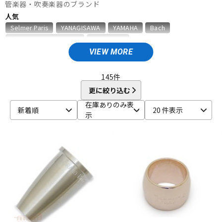
管楽器・吹奏楽器のブランド
ベース
ウクレレ
人気
Selmer Paris
YANAGISAWA
YAMAHA
Bach
D'Addario Wood Winds
VANDOREN
ドラム
パーカッション
VIEW MORE
A
Aida
AIZEN
AKAI
Al Cass
Alexander Karavaev
Alfred Lupot
ALISYN
Anfree
Antigua
145
件
キーボード
電子ピアノ
Antoine Courtois
ARB
aS
更に絞り込む
B
在庫ありのみ表
新着順
20 件表示
B.AIR
B.Tilz
Bach
BAGS
BAM
Beaumont
示
管楽器
その他楽器
Beechler
Berg Larsen
BERP
Besson
BEST BRASS
BG
BIRD STRAP
BLUE JUICE
Bob Reeves
Bobby Dukoff
Boveda
Brancher
Brand
アンプ
エフェクター
Brass Lab.MOMO
Brasspire
Brasspire Unicorn
Bremner
BRESLMAIR
Brilhart
Brio
BROPRO
BSC
Buescher
Buffet Crampon
buzz
DJ機器
DTM
C-F
C.C.シャイニーケース
C.G.CONN
Cadeson
Cannonball
CAROL BRASS
Charles Davis
Chateau
ChopSaver