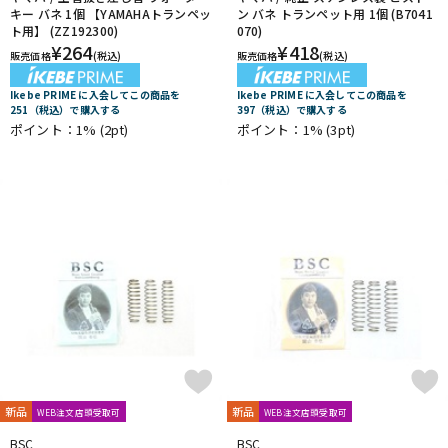
キー バネ 1個 【YAMAHAトランペッ
ン バネ トランペット用 1個 (B7041
ト用】 (ZZ192300)
070)
¥
264
¥
418
販売価格
(税込)
販売価格
(税込)
Ikebe PRIME に入会してこの商品を
Ikebe PRIME に入会してこの商品を
251（税込）で購入する
397（税込）で購入する
ポイント：1%
(2pt)
ポイント：1%
(3pt)
新品
新品
WEB注文店頭受取可
WEB注文店頭受取可
BSC
BSC