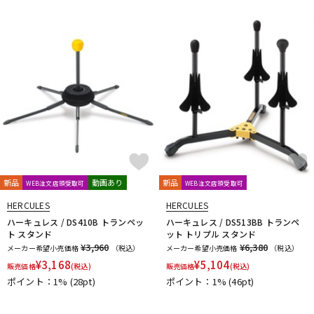
DTM オンライン納品
レコーディング機器
配信/ライブ機器
楽器アクセサリ
中古
ヴィンテージ
新品
動画あり
新品
WEB注文店頭受取可
WEB注文店頭受取可
HERCULES
HERCULES
ハーキュレス / DS410B トランペッ
ハーキュレス / DS513BB トランペ
ト スタンド
ット トリプル スタンド
¥3,960
¥6,380
メーカー希望小売価格
（税込）
メーカー希望小売価格
（税込）
¥
3,168
¥
5,104
販売価格
(税込)
販売価格
(税込)
ポイント：1%
(28pt)
ポイント：1%
(46pt)