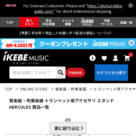
For Overseas Customers: Please visit "
https://global.ikebe-
gakki.com/
" for direct international shipping.
買う
売る
イベント
学割
TOP
店舗一覧
ストア
中古買取
動画
サービス
【重要】熊本県で発生した地震に伴う配送の遅延について(
07月29日
更新)
0
詳細検索
TOP
ONLINE STORE
管楽器・吹奏楽器
トランペット用アクセ
管楽器・吹奏楽器 トランペット用アクセサリ スタンド
HERCULES 商品一覧
4
件
エレキギター
アコギ/エレアコ
更に絞り込む