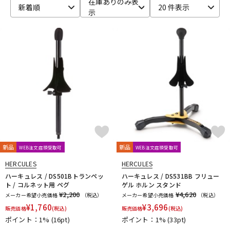
在庫ありのみ表
新着順
20 件表示
示
ベース
ウクレレ
ドラム
パーカッション
キーボード
電子ピアノ
管楽器
その他楽器
新品
新品
WEB注文店頭受取可
WEB注文店頭受取可
アンプ
エフェクター
HERCULES
HERCULES
ハーキュレス / DS501Bトランペッ
ハーキュレス / DS531BB フリュー
ト / コルネット用 ペグ
ゲル ホルン スタンド
¥2,200
¥4,620
メーカー希望小売価格
（税込）
メーカー希望小売価格
（税込）
DJ機器
DTM
¥
1,760
¥
3,696
販売価格
(税込)
販売価格
(税込)
ポイント：1%
(16pt)
ポイント：1%
(33pt)