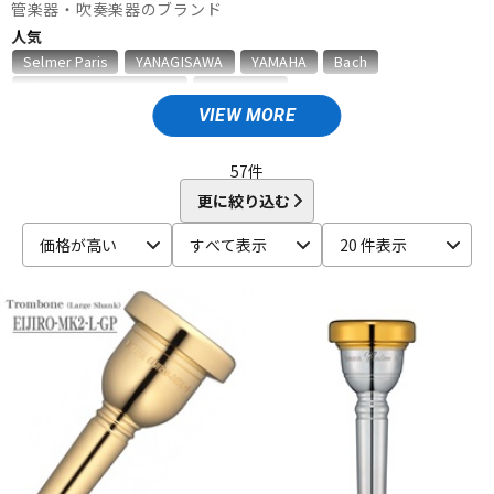
管楽器・吹奏楽器のブランド
ベース
ウクレレ
人気
Selmer Paris
YANAGISAWA
YAMAHA
Bach
D'Addario Wood Winds
VANDOREN
ドラム
パーカッション
VIEW MORE
A
Aida
AIZEN
AKAI
Al Cass
Alexander Karavaev
Alfred Lupot
ALISYN
Anfree
Antigua
57
件
キーボード
電子ピアノ
Antoine Courtois
ARB
aS
更に絞り込む
B
価格が高い
すべて表示
20 件表示
B.AIR
B.Tilz
Bach
BAGS
BAM
Beaumont
管楽器
その他楽器
Beechler
Berg Larsen
BERP
Besson
BEST BRASS
BG
BIRD STRAP
BLUE JUICE
Bob Reeves
Bobby Dukoff
Boveda
Brancher
Brand
アンプ
エフェクター
Brass Lab.MOMO
Brasspire
Brasspire Unicorn
Bremner
BRESLMAIR
Brilhart
Brio
BROPRO
BSC
Buescher
Buffet Crampon
buzz
DJ機器
DTM
C-F
C.C.シャイニーケース
C.G.CONN
Cadeson
Cannonball
CAROL BRASS
Charles Davis
Chateau
ChopSaver