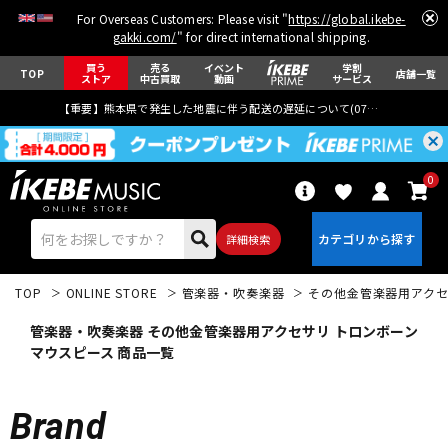
For Overseas Customers: Please visit "
https://global.ikebe-
gakki.com/
" for direct international shipping.
買う
売る
イベント
学割
TOP
店舗一覧
ストア
中古買取
動画
サービス
【重要】熊本県で発生した地震に伴う配送の遅延について(
07月29日
更新)
0
詳細検索
TOP
ONLINE STORE
管楽器・吹奏楽器
その他金管楽器用アク
管楽器・吹奏楽器 その他金管楽器用アクセサリ トロンボーン
マウスピース 商品一覧
エレキギター
アコギ/エレアコ
Brand