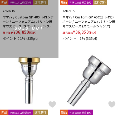
Ultra breathe
Ultra-Pure
UNISON
unknown
UPMUTE
新品
送料無料
新品
送料無料
WEB注文店頭受取可
WEB注文店頭受取可
VACCHIANO
VANDOREN
VIVACE
waltons
Warburton
YAMAHA
YAMAHA
Winds Score
Wood Stone
XO
YAMAHA
YANAGISAWA
ヤマハ / Custom GP 48S トロンボ
ヤマハ / Custom GP 45C2S トロン
YUPON
Zac
ーン / ユーフォニアム/ バリトン用
ボーン / ユーフォニアム/ バリトン用
マウスピース (スモールシャンク)
マウスピース (スモールシャンク)
他
SOLD OUT
¥
36,850
¥
36,850
販売価格
(税込)
販売価格
(税込)
アケタオカリーナ
アレキサンダー（リード）
ポイント：1%
(335pt)
ポイント：1%
(335pt)
ウインドブロスオリジナル
オオサワオカリナ
オオハシ
すいとる君
その他メーカー
ツルピカ君
ハリソン
ライツ
レジェール
日本娯楽
ARTinoise
Intercept Technology
Kerry Whistle
GAT Custom Brass
TK Melody
HINO
Klang
MG Leather Work
ELISE
PARAFIT
Hollywood Winds
MALTA
CG Mouthpiece
PATRICK
Wedge
Frate Precision
Shastock
BORGANI
New York Stage 1
Brass Gear
Syos
新品
送料無料
新品
WEB注文店頭受取可
WEB注文店頭受取可