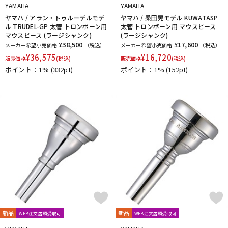
YAMAHA
YAMAHA
ヤマハ / アラン・トゥルーデルモデ
ヤマハ / 桑田晃モデル KUWATASP
ル TRUDEL-GP 太管 トロンボーン用
太管 トロンボーン用 マウスピース
マウスピース (ラージシャンク)
(ラージシャンク)
¥38,500
¥17,600
メーカー希望小売価格
（税込）
メーカー希望小売価格
（税込）
¥
36,575
¥
16,720
販売価格
(税込)
販売価格
(税込)
ポイント：1%
(332pt)
ポイント：1%
(152pt)
新品
新品
WEB注文店頭受取可
WEB注文店頭受取可