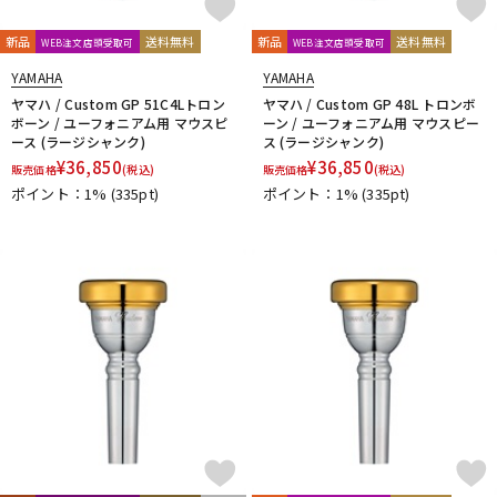
Mouthpiece Cafe
Mutio
新品
送料無料
新品
送料無料
N-Q
WEB注文店頭受取可
WEB注文店頭受取可
NAKAJIMA
Neotech
Neptune
New Stone Lined
YAMAHA
YAMAHA
NONAKA
NY Classic
OCHRES
OKURA + MUTE
ヤマハ / Custom GP 51C4Lトロン
ヤマハ / Custom GP 48L トロンボ
ボーン / ユーフォニアム用 マウスピ
ーン / ユーフォニアム用 マウスピー
Otto Link
P&H
Paul Mauriat
Phil Barone
Pillinger
ース (ラージシャンク)
ス (ラージシャンク)
POWERbreathe
PRIMA
PROTEC
Queen Brass
¥
36,850
¥
36,850
販売価格
(税込)
販売価格
(税込)
R-S
ポイント：1%
(335pt)
ポイント：1%
(335pt)
Rampone&Cazzani
REED GEEK
REKA
Reunion Blues
ROCHE-THOMAS
Roland
Rondino
ROUSSEAU
Rovner
RSBerkeley
Schilke
Seibold
SEIKO
Selmer Paris
Silent Felt
Silverstein
SML（Strasser Marigaux Lemaire）
SNOOPY WITH MUSIC
SOULO MUTE
SST(Schucht Sax Technology)
Stomvi
Stork
SUPERSLICK
Susato
T-Z
T.K MELODY
TABIBITO
TAHORNG
Ted Klum
THE WALLACE COLLECTION
Theo Wanne
Tom Crown
TORAYSEE
TrumCor
trumpet station
Ullven