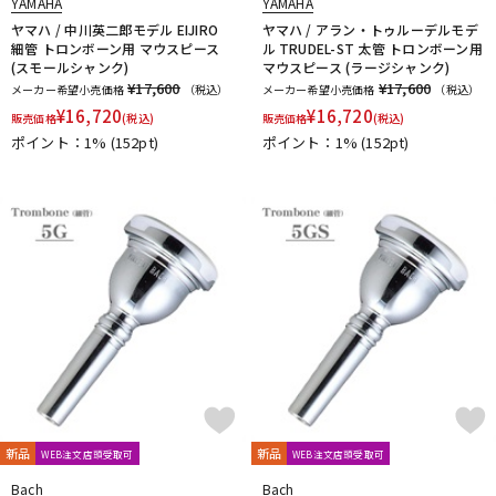
YAMAHA
YAMAHA
ヤマハ / 中川英二郎モデル EIJIRO
ヤマハ / アラン・トゥルーデルモデ
細管 トロンボーン用 マウスピース
ル TRUDEL-ST 太管 トロンボーン用
(スモールシャンク)
マウスピース (ラージシャンク)
¥17,600
¥17,600
メーカー希望小売価格
（税込）
メーカー希望小売価格
（税込）
¥
16,720
¥
16,720
販売価格
(税込)
販売価格
(税込)
ポイント：1%
(152pt)
ポイント：1%
(152pt)
新品
新品
WEB注文店頭受取可
WEB注文店頭受取可
Bach
Bach