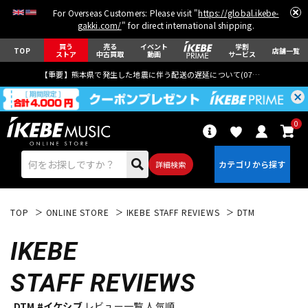
For Overseas Customers: Please visit "
https://global.ikebe-
gakki.com/
" for direct international shipping.
買う
売る
イベント
学割
TOP
店舗一覧
ストア
中古買取
動画
サービス
【重要】熊本県で発生した地震に伴う配送の遅延について(
07月29日
更新)
0
詳細検索
TOP
ONLINE STORE
IKEBE STAFF REVIEWS
DTM
IKEBE
STAFF REVIEWS
エレキギター
アコギ/エレアコ
DTM #イケシブ
レビュー一覧 人気順