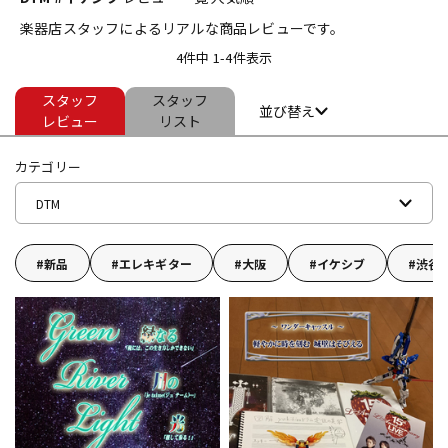
楽器店スタッフによるリアルな商品レビューです。
ベース
ウクレレ
4件中 1-4件表示
スタッフ
スタッフ
ドラム
パーカッション
並び替え
レビュー
リスト
カテゴリー
キーボード
電子ピアノ
DTM
管楽器
その他楽器
新品
エレキギター
大阪
イケシブ
渋谷
アンプ
エフェクター
DJ機器
DTM