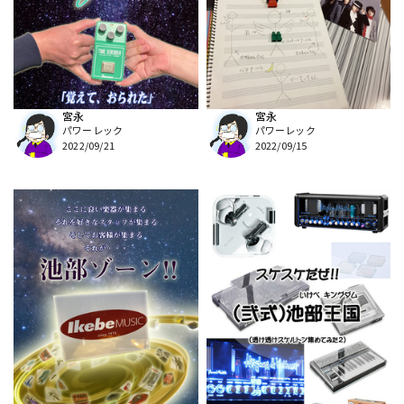
DTM オンライン納品
レコーディング機器
配信/ライブ機器
楽器アクセサリ
宮永
宮永
パワーレック
パワーレック
中古
ヴィンテージ
2022/09/21
2022/09/15