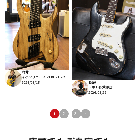
向井
イケベリユースIKEBUKURO
秋庭
2026/06/15
リボレ秋葉原店
2026/05/28
...
1
2
21
>