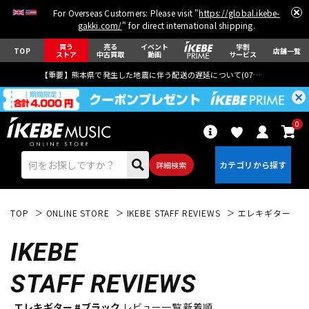
For Overseas Customers: Please visit "
https://global.ikebe-
gakki.com/
" for direct international shipping.
買う
売る
イベント
学割
TOP
店舗一覧
ストア
中古買取
動画
サービス
【重要】熊本県で発生した地震に伴う配送の遅延について(
07月29日
更新)
0
詳細検索
TOP
ONLINE STORE
IKEBE STAFF REVIEWS
エレキギター
IKEBE
STAFF REVIEWS
エレキギター
アコギ/エレアコ
エレキギター #ブラック
レビュー一覧 新着順