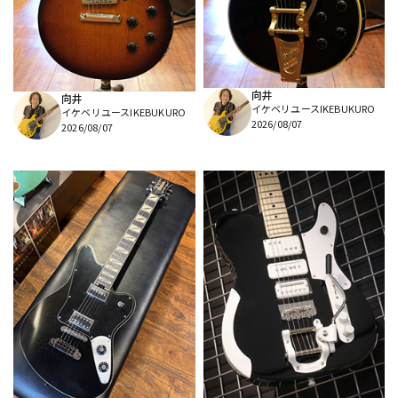
DTM オンライン納品
レコーディング機器
配信/ライブ機器
楽器アクセサリ
向井
向井
イケベリユースIKEBUKURO
イケベリユースIKEBUKURO
2026/08/07
2026/08/07
中古
ヴィンテージ