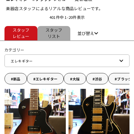
楽器店スタッフによるリアルな商品レビューです。
ベース
ウクレレ
401件中 1-20件表示
スタッフ
スタッフ
ドラム
パーカッション
並び替え
レビュー
リスト
カテゴリー
キーボード
電子ピアノ
エレキギター
管楽器
その他楽器
新品
エレキギター
大阪
渋谷
ブラック
アンプ
エフェクター
DJ機器
DTM