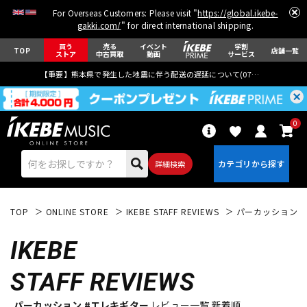
For Overseas Customers: Please visit "
https://global.ikebe-
gakki.com/
" for direct international shipping.
買う
売る
イベント
学割
TOP
店舗一覧
ストア
中古買取
動画
サービス
【重要】熊本県で発生した地震に伴う配送の遅延について(
07月29日
更新)
0
詳細検索
TOP
ONLINE STORE
IKEBE STAFF REVIEWS
パーカッション
IKEBE
STAFF REVIEWS
エレキギター
アコギ/エレアコ
パーカッション #エレキギター
レビュー一覧 新着順