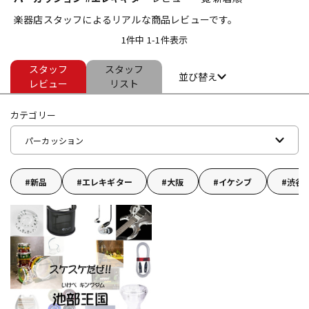
楽器店スタッフによるリアルな商品レビューです。
ベース
ウクレレ
1件中 1-1件表示
スタッフ
スタッフ
ドラム
パーカッション
並び替え
レビュー
リスト
カテゴリー
キーボード
電子ピアノ
パーカッション
管楽器
その他楽器
新品
エレキギター
大阪
イケシブ
渋谷
アンプ
エフェクター
DJ機器
DTM