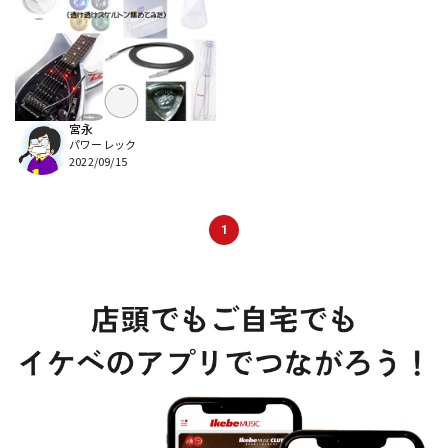
DTM オンライン納品
レコーディング機器
配信/ライブ機器
楽器アクセサリ
宮永
パワーレック
中古
ヴィンテージ
2022/09/15
1