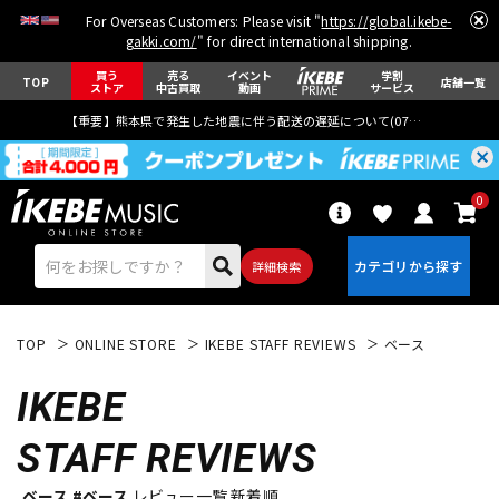
For Overseas Customers: Please visit "
https://global.ikebe-
gakki.com/
" for direct international shipping.
買う
売る
イベント
学割
TOP
店舗一覧
ストア
中古買取
動画
サービス
【重要】熊本県で発生した地震に伴う配送の遅延について(
07月29日
更新)
0
詳細検索
TOP
ONLINE STORE
IKEBE STAFF REVIEWS
ベース
IKEBE
STAFF REVIEWS
エレキギター
アコギ/エレアコ
ベース #ベース
レビュー一覧 新着順