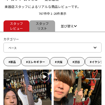
楽器店スタッフによるリアルな商品レビューです。
ベース
ウクレレ
767件中 1-20件表示
スタッフ
スタッフ
ドラム
パーカッション
並び替え
レビュー
リスト
カテゴリー
キーボード
電子ピアノ
ベース
管楽器
その他楽器
新品
エレキギター
大阪
渋谷
イケシブ
アンプ
エフェクター
DJ機器
DTM