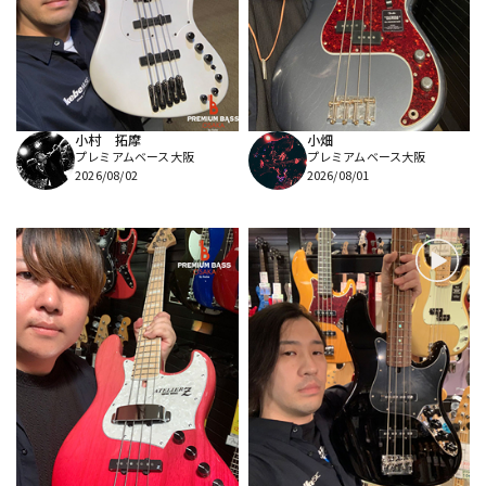
DTM オンライン納品
レコーディング機器
配信/ライブ機器
楽器アクセサリ
小村 拓摩
小畑
プレミアムベース大阪
プレミアムベース大阪
中古
ヴィンテージ
2026/08/02
2026/08/01