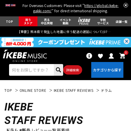
For Overseas Customers: Please visit "
https://global.ikebe-
gakki.com/
" for direct international shipping.
買う
売る
イベント
学割
TOP
店舗一覧
ストア
中古買取
動画
サービス
【重要】熊本県で発生した地震に伴う配送の遅延について(
07月29日
更新)
0
詳細検索
TOP
ONLINE STORE
IKEBE STAFF REVIEWS
ドラム
IKEBE
STAFF REVIEWS
エレキギター
アコギ/エレアコ
ドラム #新品
レビュー一覧 新着順