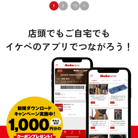
...
1
2
15
>