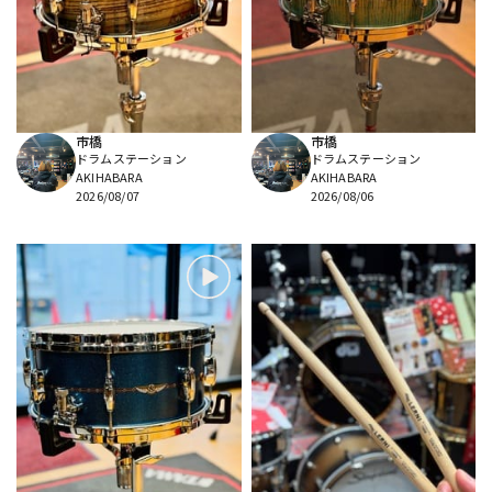
DTM オンライン納品
レコーディング機器
配信/ライブ機器
楽器アクセサリ
市橋
市橋
ドラムステーション
ドラムステーション
中古
ヴィンテージ
AKIHABARA
AKIHABARA
2026/08/07
2026/08/06