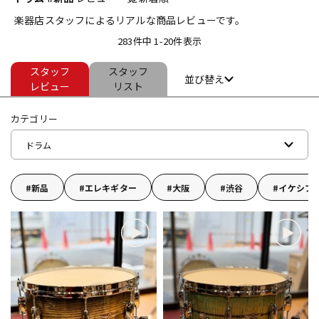
楽器店スタッフによるリアルな商品レビューです。
ベース
ウクレレ
283件中 1-20件表示
スタッフ
スタッフ
ドラム
パーカッション
並び替え
レビュー
リスト
カテゴリー
キーボード
電子ピアノ
ドラム
管楽器
その他楽器
新品
エレキギター
大阪
渋谷
イケシブ
アンプ
エフェクター
DJ機器
DTM