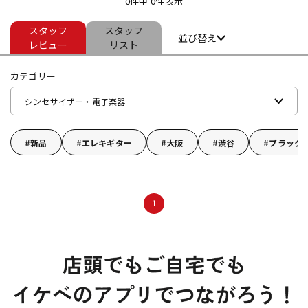
0件中 0件表示
スタッフ
スタッフ
ドラム
パーカッション
並び替え
レビュー
リスト
カテゴリー
キーボード
電子ピアノ
シンセサイザー・電子楽器
管楽器
その他楽器
新品
エレキギター
大阪
渋谷
ブラック
アンプ
エフェクター
1
DJ機器
DTM
DTM オンライン納品
レコーディング機器