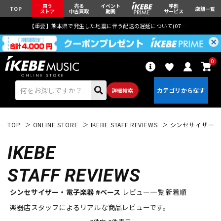
買う
売る
イベント
学割
TOP
店舗一覧
ストア
中古買取
動画
サービス
【重要】熊本県で発生した地震に伴う配送の遅延について(
07月29日
更新)
0
詳細検索
TOP
ONLINE STORE
IKEBE STAFF REVIEWS
シンセサイザー・
IKEBE
STAFF REVIEWS
エレキギター
アコギ/エレアコ
シンセサイザー・電子楽器 #ベース
レビュー一覧 新着順
楽器店スタッフによるリアルな商品レビューです。
ベース
ウクレレ