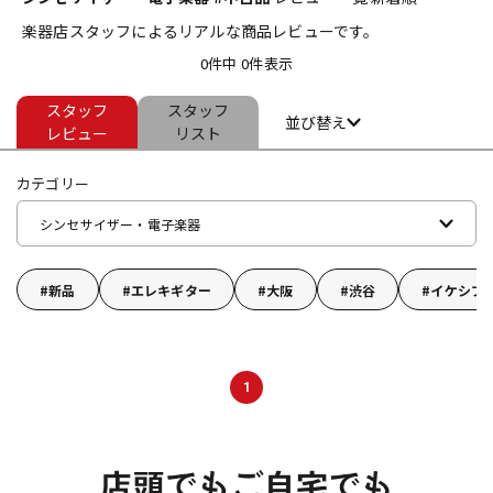
楽器店スタッフによるリアルな商品レビューです。
ベース
ウクレレ
0件中 0件表示
スタッフ
スタッフ
ドラム
パーカッション
並び替え
レビュー
リスト
カテゴリー
キーボード
電子ピアノ
シンセサイザー・電子楽器
管楽器
その他楽器
新品
エレキギター
大阪
渋谷
イケシブ
アンプ
エフェクター
1
DJ機器
DTM