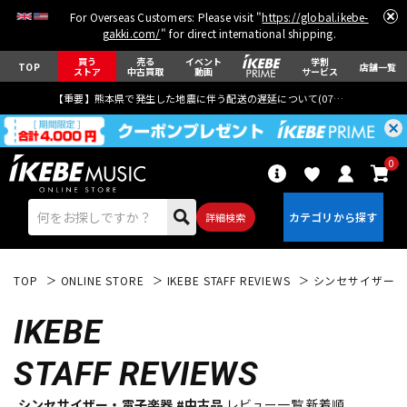
For Overseas Customers: Please visit "
https://global.ikebe-
gakki.com/
" for direct international shipping.
買う
売る
イベント
学割
TOP
店舗一覧
ストア
中古買取
動画
サービス
【重要】熊本県で発生した地震に伴う配送の遅延について(
07月29日
更新)
0
詳細検索
TOP
ONLINE STORE
IKEBE STAFF REVIEWS
シンセサイザー・
IKEBE
STAFF REVIEWS
エレキギター
アコギ/エレアコ
シンセサイザー・電子楽器 #中古品
レビュー一覧 新着順