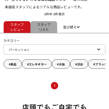
楽器店スタッフによるリアルな商品レビューです。
ベース
ウクレレ
0件中 0件表示
スタッフ
スタッフ
ドラム
パーカッション
並び替え
レビュー
リスト
カテゴリー
キーボード
電子ピアノ
パーカッション
管楽器
その他楽器
新品
エレキギター
大阪
渋谷
ブラック
アンプ
エフェクター
1
DJ機器
DTM