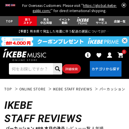
For Overseas Customers: Please visit "
https://global.ikebe-
gakki.com/
" for direct international shipping.
買う
売る
イベント
学割
TOP
店舗一覧
ストア
中古買取
動画
サービス
【重要】熊本県で発生した地震に伴う配送の遅延について(
07月29日
更新)
0
詳細検索
TOP
ONLINE STORE
IKEBE STAFF REVIEWS
パーカッション
IKEBE
STAFF REVIEWS
エレキギター
アコギ/エレアコ
パーカッション #PB 本日の逸品
レビュー一覧 人気順