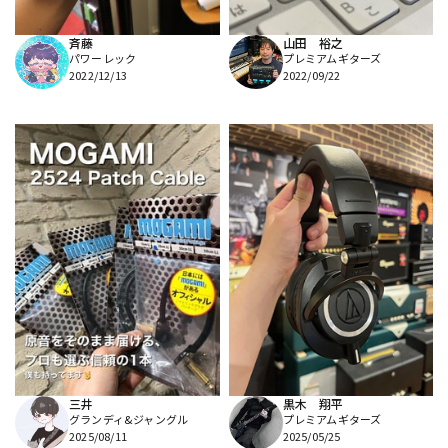
斉藤
山田 裕之
パワーレック
プレミアムギターズ
2022/12/13
2022/09/22
三井
黒木 翔平
グランディ&ジャングル
プレミアムギターズ
2025/08/11
2025/05/25