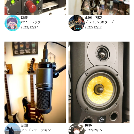
斉藤
山田 裕之
パワーレック
プレミアムギターズ
2022/12/27
2022/12/12
岡部
矢野
アンプステーション
2022/09/15