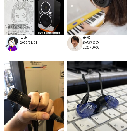
DTM オンライン納品
レコーディング機器
配信/ライブ機器
楽器アクセサリ
宮永
安部
2022/11/01
あのぴあの
中古
ヴィンテージ
2023/10/02