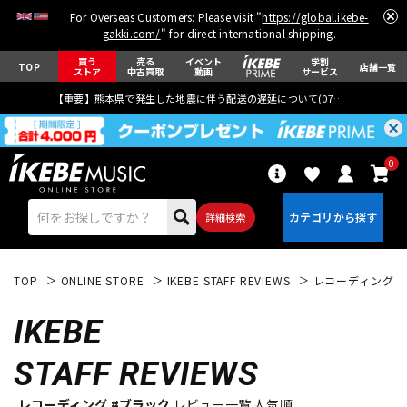
For Overseas Customers: Please visit "
https://global.ikebe-
gakki.com/
" for direct international shipping.
買う
売る
イベント
学割
TOP
店舗一覧
ストア
中古買取
動画
サービス
【重要】熊本県で発生した地震に伴う配送の遅延について(
07月29日
更新)
0
詳細検索
TOP
ONLINE STORE
IKEBE STAFF REVIEWS
レコーディング
IKEBE
STAFF REVIEWS
エレキギター
アコギ/エレアコ
レコーディング #ブラック
レビュー一覧 人気順