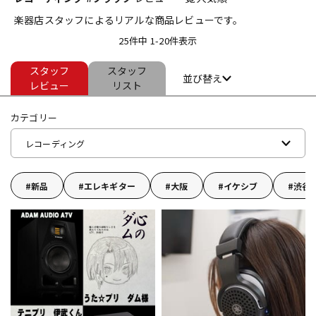
楽器店スタッフによるリアルな商品レビューです。
ベース
ウクレレ
25件中 1-20件表示
スタッフ
スタッフ
ドラム
パーカッション
並び替え
レビュー
リスト
カテゴリー
キーボード
電子ピアノ
レコーディング
管楽器
その他楽器
新品
エレキギター
大阪
イケシブ
渋谷
アンプ
エフェクター
DJ機器
DTM