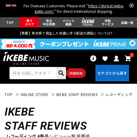
For Overseas Customers: Please visit "
https://global.ikebe-
gakki.com/
" for direct international shipping.
買う
売る
イベント
学割
TOP
店舗一覧
ストア
中古買取
動画
サービス
【重要】熊本県で発生した地震に伴う配送の遅延について(
07月29日
更新)
0
詳細検索
TOP
ONLINE STORE
IKEBE STAFF REVIEWS
レコーディング
IKEBE
STAFF REVIEWS
エレキギター
アコギ/エレアコ
レコーディング #新品
レビュー一覧 新着順