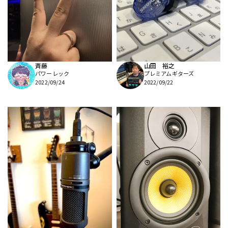
DTM オンライン納品
レコーディング機器
配信/ライブ機器
楽器アクセサリ
斉藤
山田 裕之
パワーレック
プレミアムギターズ
中古
ヴィンテージ
2022/09/24
2022/09/22