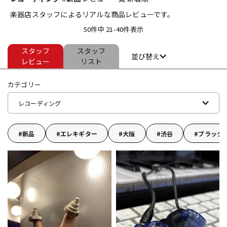
楽器店スタッフによるリアルな商品レビューです。
ベース
ウクレレ
50件中 21-40件表示
スタッフ
スタッフ
ドラム
パーカッション
並び替え
レビュー
リスト
カテゴリー
キーボード
電子ピアノ
レコーディング
管楽器
その他楽器
新品
エレキギター
大阪
渋谷
ブラック
アンプ
エフェクター
DJ機器
DTM