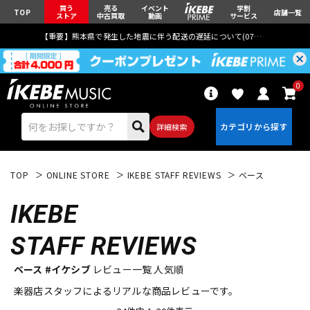
買う
売る
イベント
学割
TOP
店舗一覧
ストア
中古買取
動画
サービス
【重要】熊本県で発生した地震に伴う配送の遅延について(
07月29日
更新)
0
詳細検索
TOP
ONLINE STORE
IKEBE STAFF REVIEWS
ベース
IKEBE
STAFF REVIEWS
エレキギター
アコギ/エレアコ
ベース #イケシブ
レビュー一覧 人気順
楽器店スタッフによるリアルな商品レビューです。
ベース
ウクレレ