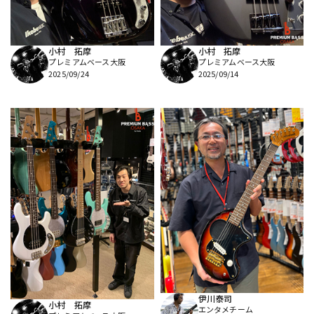
配信/ライブ機器
楽器アクセサリ
小村 拓摩
小村 拓摩
プレミアムベース大阪
プレミアムベース大阪
中古
ヴィンテージ
2025/09/24
2025/09/14
伊川泰司
小村 拓摩
エンタメチーム