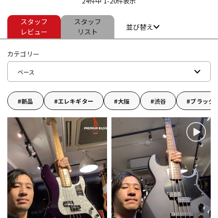
24件中 1-20件表示
スタッフ
スタッフ
ドラム
パーカッション
並び替え
レビュー
リスト
カテゴリー
キーボード
電子ピアノ
ベース
管楽器
その他楽器
新品
エレキギター
大阪
渋谷
ブラック
アンプ
エフェクター
DJ機器
DTM
DTM オンライン納品
レコーディング機器