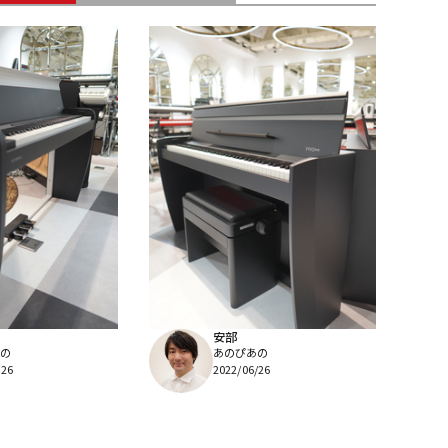
配信/ライブ
楽器アクセサ
機器
リ
安部
の
あのぴあの
/26
2022/06/26