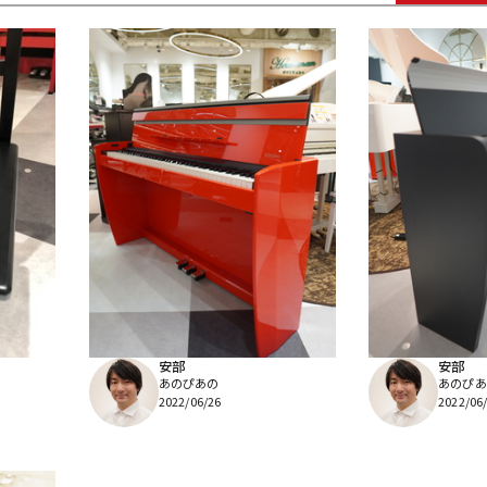
DTM オンラ
レコーディン
イン納品
グ機器
ジ
安部
安部
あのぴあの
あのぴあ
2022/06/26
2022/06