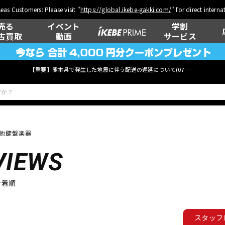
eas Customers: Please visit "
https://global.ikebe-gakki.com/
" for direct intern
売る
イベント
学割
古買取
動画
サービス
【重要】熊本県で発生した地震に伴う配送の遅延について(
07月29日
更新)
他鍵盤楽器
ベース
ウクレレ
VIEWS
新着順
管楽器
その他楽器
スタッフ