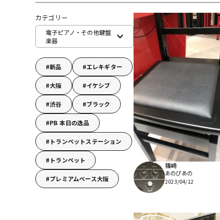
DJ機器
DTM
カテゴリー
電子ピアノ・その他鍵盤
楽器
中古
ヴィンテー
新品
エレキギター
大阪
イケシブ
渋谷
ブラック
PB 本日の逸品
トランペットステーション
トランペット
篠崎
あのぴあの
プレミアムベース大阪
2023/04/12