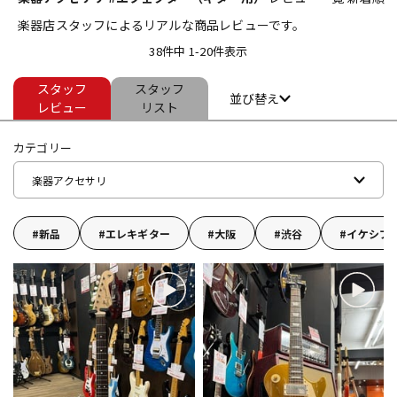
楽器店スタッフによるリアルな商品レビューです。
ベース
ウクレレ
38件中 1-20件表示
スタッフ
スタッフ
ドラム
パーカッション
並び替え
レビュー
リスト
カテゴリー
キーボード
電子ピアノ
楽器アクセサリ
管楽器
その他楽器
新品
エレキギター
大阪
渋谷
イケシブ
アンプ
エフェクター
DJ機器
DTM