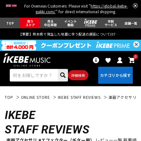
For Overseas Customers: Please visit "
https://global.ikebe-
gakki.com/
" for direct international shipping.
買う
売る
イベント
学割
TOP
店舗一覧
ストア
中古買取
動画
サービス
【重要】熊本県で発生した地震に伴う配送の遅延について(
07月29日
更新)
0
詳細検索
TOP
ONLINE STORE
IKEBE STAFF REVIEWS
楽器アクセサリ
IKEBE
STAFF REVIEWS
エレキギター
アコギ/エレアコ
楽器アクセサリ #エフェクター（ギター用）
レビュー一覧 新着順