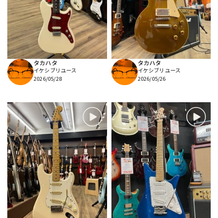
DTM オンライン納品
レコーディング機器
配信/ライブ機器
楽器アクセサリ
タカハタ
タカハタ
イケシブリユース
イケシブリユース
中古
ヴィンテージ
2026/05/28
2026/05/26