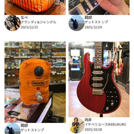
なべ
岡部
グランディ&ジャングル
ゲットストンプ
2025/12/31
2025/12/29
向井
イケベリユースIKEBUKURO
岡部
2025/10/18
ゲットストンプ