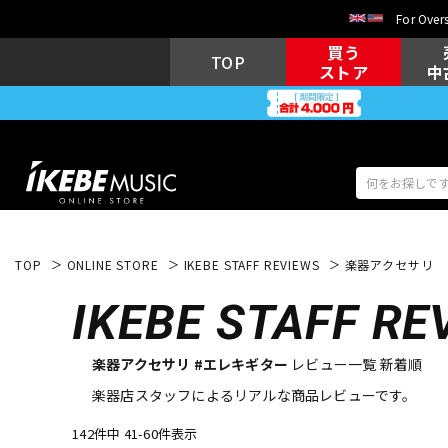
For Overs
買う
TOP
ストア
中
TOP
ONLINE STORE
IKEBE STAFF REVIEWS
楽器アクセサリ
アコギ/エレ
エレキギター
アコ
IKEBE
STAFF RE
楽器アクセサリ #エレキギター
レビュー一覧 新着順
キーボード
電子ピアノ
楽器店スタッフによるリアルな商品レビューです。
142件中 41-60件表示