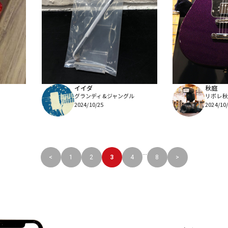
イイダ
秋庭
グランディ&ジャングル
リボレ秋
2024/10/25
2024/10
...
<
1
2
3
4
8
>