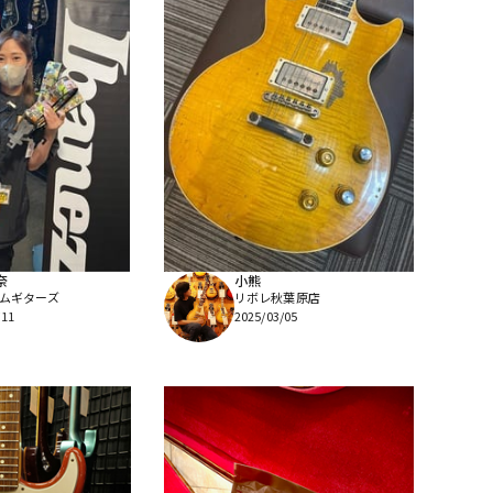
奈
小熊
ムギターズ
リボレ秋葉原店
/11
2025/03/05