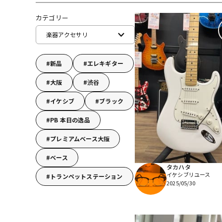
DJ機器
DTM
カテゴリー
楽器アクセサリ
中古
ヴィンテー
新品
エレキギター
大阪
渋谷
イケシブ
ブラック
PB 本日の逸品
プレミアムベース大阪
ベース
タカハタ
イケシブリユース
トランペットステーション
2025/05/30