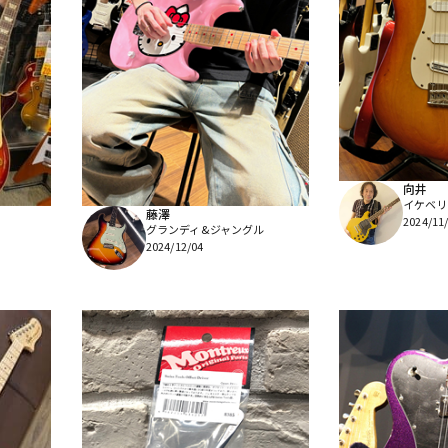
向井
イケベリユ
藤澤
2024/11
グランディ&ジャングル
2024/12/04