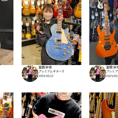
冨岡 紗奈
冨岡 紗
プレミアムギターズ
プレミア
2025/03/22
2025/03