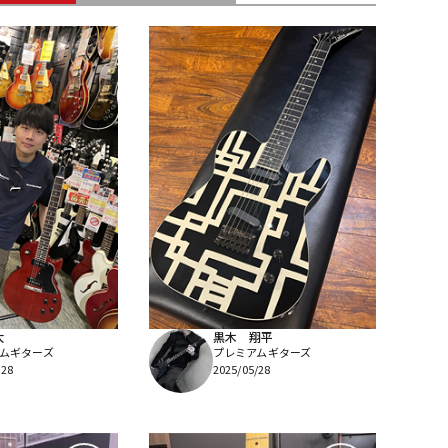
配信/ライブ
楽器アクセサ
機器
リ
太
黒木 翔平
ムギターズ
プレミアムギターズ
/28
2025/05/28