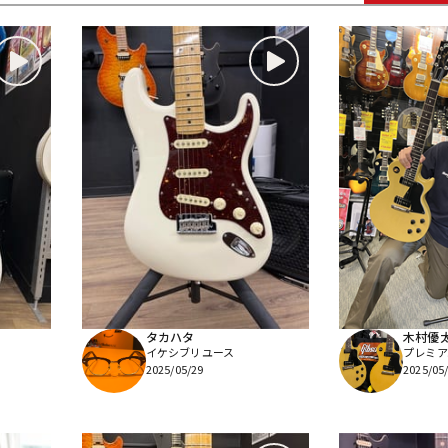
DTM オンラ
レコーディン
イン納品
グ機器
ジ
タカハタ
木村優
イケシブリユース
プレミア
2025/05/29
2025/05