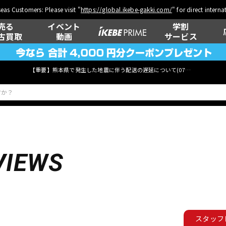
eas Customers: Please visit "
https://global.ikebe-gakki.com/
" for direct intern
売る
イベント
学割
古買取
動画
サービス
【重要】熊本県で発生した地震に伴う配送の遅延について(
07月29日
更新)
ベース
ウクレレ
VIEWS
管楽器
その他楽器
スタッフ