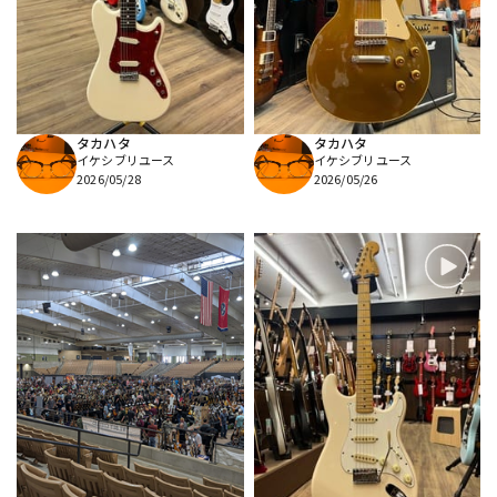
DTM オンライン納品
レコーディング機器
配信/ライブ機器
楽器アクセサリ
タカハタ
タカハタ
イケシブリユース
イケシブリユース
中古
ヴィンテージ
2026/05/28
2026/05/26