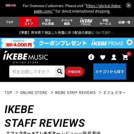
For Overseas Customers: Please visit "
https://global.ikebe-
gakki.com/
" for direct international shipping.
買う
売る
イベント
学割
TOP
店舗一覧
ストア
中古買取
動画
サービス
【重要】熊本県で発生した地震に伴う配送の遅延について(
07月29日
更新)
0
詳細検索
TOP
ONLINE STORE
IKEBE STAFF REVIEWS
エフェクター
IKEBE
STAFF REVIEWS
エレキギター
アコギ/エレアコ
エフェクター #エレキギター
レビュー一覧 新着順