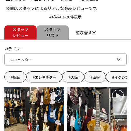
楽器店スタッフによるリアルな商品レビューです。
ベース
ウクレレ
44件中 1-20件表示
スタッフ
スタッフ
ドラム
パーカッション
並び替え
レビュー
リスト
カテゴリー
キーボード
電子ピアノ
エフェクター
管楽器
その他楽器
新品
エレキギター
大阪
渋谷
イケシブ
アンプ
エフェクター
DJ機器
DTM