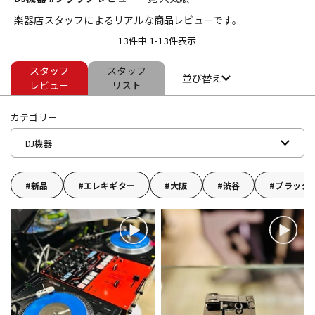
楽器店スタッフによるリアルな商品レビューです。
ベース
ウクレレ
13件中 1-13件表示
スタッフ
スタッフ
ドラム
パーカッション
並び替え
レビュー
リスト
カテゴリー
キーボード
電子ピアノ
DJ機器
管楽器
その他楽器
新品
エレキギター
大阪
渋谷
ブラック
アンプ
エフェクター
DJ機器
DTM