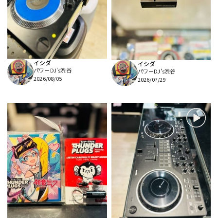
DTM オンライン納品
レコーディング機器
配信/ライブ機器
楽器アクセサリ
イシダ
イシダ
パワーDJ's渋谷
パワーDJ's渋谷
中古
ヴィンテージ
2026/08/05
2026/07/29