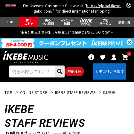
For Overseas Customers: Please visit "
https://global.ikebe-
gakki.com/
" for direct international shipping.
買う
売る
イベント
学割
TOP
店舗一覧
ストア
中古買取
動画
サービス
【重要】熊本県で発生した地震に伴う配送の遅延について(
07月29日
更新)
0
詳細検索
TOP
ONLINE STORE
IKEBE STAFF REVIEWS
DJ機器
IKEBE
STAFF REVIEWS
エレキギター
アコギ/エレアコ
DJ機器 #ブラック
レビュー一覧 人気順