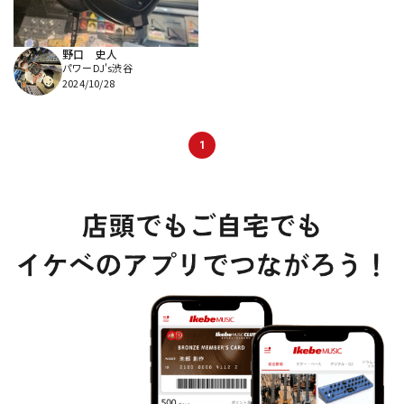
野口 史人
パワーDJ's渋谷
2024/10/28
1