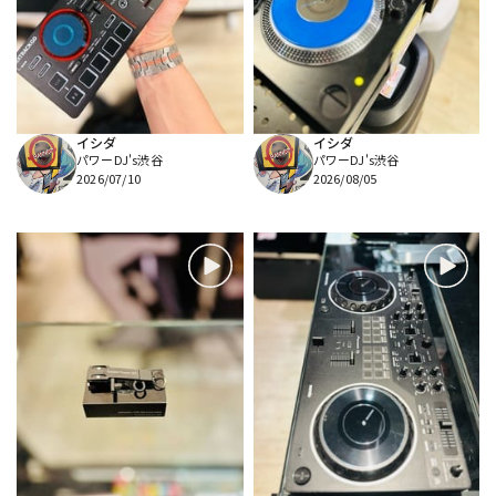
DTM オンライン納品
レコーディング機器
配信/ライブ機器
楽器アクセサリ
イシダ
イシダ
パワーDJ's渋谷
パワーDJ's渋谷
中古
ヴィンテージ
2026/07/10
2026/08/05