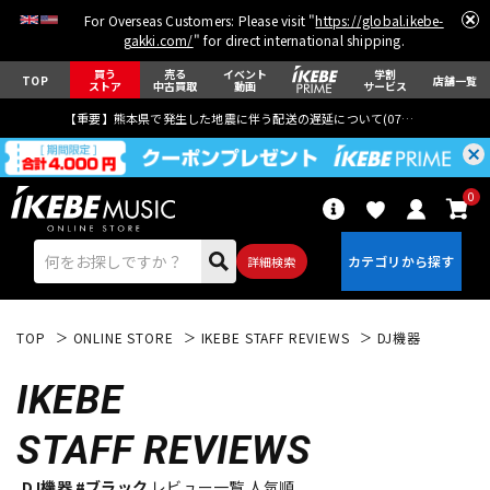
For Overseas Customers: Please visit "
https://global.ikebe-
gakki.com/
" for direct international shipping.
買う
売る
イベント
学割
TOP
店舗一覧
ストア
中古買取
動画
サービス
【重要】熊本県で発生した地震に伴う配送の遅延について(
07月29日
更新)
0
詳細検索
TOP
ONLINE STORE
IKEBE STAFF REVIEWS
DJ機器
IKEBE
STAFF REVIEWS
エレキギター
アコギ/エレアコ
DJ機器 #ブラック
レビュー一覧 人気順