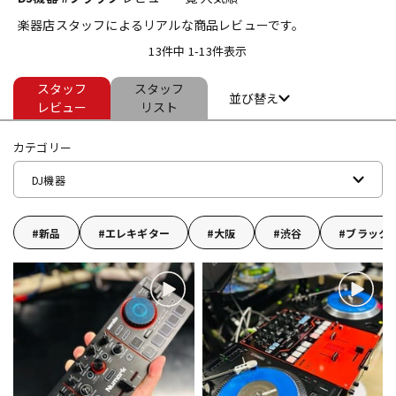
楽器店スタッフによるリアルな商品レビューです。
ベース
ウクレレ
13件中 1-13件表示
スタッフ
スタッフ
ドラム
パーカッション
並び替え
レビュー
リスト
カテゴリー
キーボード
電子ピアノ
DJ機器
管楽器
その他楽器
新品
エレキギター
大阪
渋谷
ブラック
アンプ
エフェクター
DJ機器
DTM