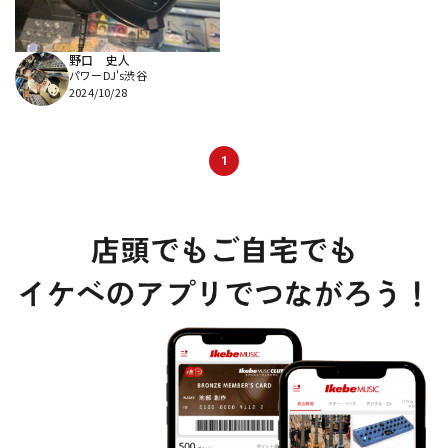
野口 史人
パワーDJ's渋谷
2024/10/28
1