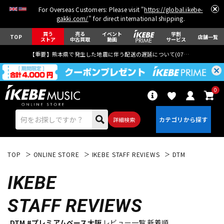
For Overseas Customers: Please visit "
https://global.ikebe-
gakki.com/
" for direct international shipping.
買う
売る
イベント
学割
TOP
店舗一覧
ストア
中古買取
動画
サービス
【重要】熊本県で発生した地震に伴う配送の遅延について(
07月29日
更新)
0
詳細検索
TOP
ONLINE STORE
IKEBE STAFF REVIEWS
DTM
IKEBE
STAFF REVIEWS
エレキギター
アコギ/エレアコ
DTM #プレミアムベース大阪
レビュー一覧 新着順