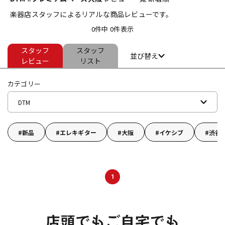
楽器店スタッフによるリアルな商品レビューです。
ベース
ウクレレ
0件中 0件表示
スタッフ
スタッフ
ドラム
パーカッション
並び替え
レビュー
リスト
カテゴリー
キーボード
電子ピアノ
DTM
管楽器
その他楽器
新品
エレキギター
大阪
イケシブ
渋谷
アンプ
エフェクター
1
DJ機器
DTM