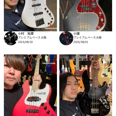
DTM オンライン納品
レコーディング機器
配信/ライブ機器
楽器アクセサリ
小村 拓摩
小畑
プレミアムベース大阪
プレミアムベース大阪
中古
ヴィンテージ
2026/08/02
2026/08/01