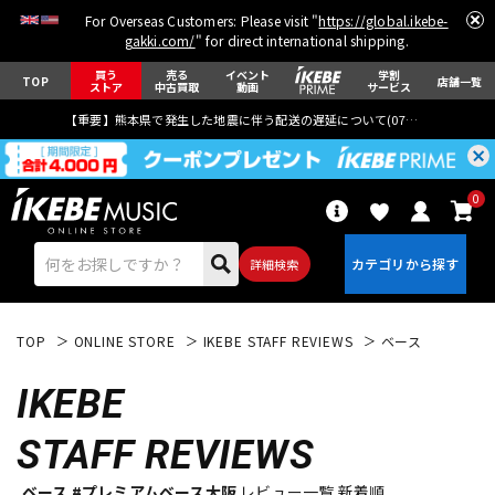
For Overseas Customers: Please visit "
https://global.ikebe-
gakki.com/
" for direct international shipping.
買う
売る
イベント
学割
TOP
店舗一覧
ストア
中古買取
動画
サービス
【重要】熊本県で発生した地震に伴う配送の遅延について(
07月29日
更新)
0
詳細検索
TOP
ONLINE STORE
IKEBE STAFF REVIEWS
ベース
IKEBE
STAFF REVIEWS
エレキギター
アコギ/エレアコ
ベース #プレミアムベース大阪
レビュー一覧 新着順