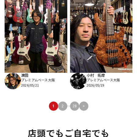
濵田
小村 拓摩
プレミアムベース大阪
プレミアムベース大阪
2026/05/21
2026/05/19
...
1
2
28
>