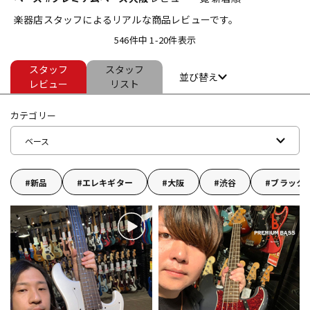
楽器店スタッフによるリアルな商品レビューです。
ベース
ウクレレ
546件中 1-20件表示
スタッフ
スタッフ
ドラム
パーカッション
並び替え
レビュー
リスト
カテゴリー
キーボード
電子ピアノ
ベース
管楽器
その他楽器
新品
エレキギター
大阪
渋谷
ブラック
アンプ
エフェクター
DJ機器
DTM