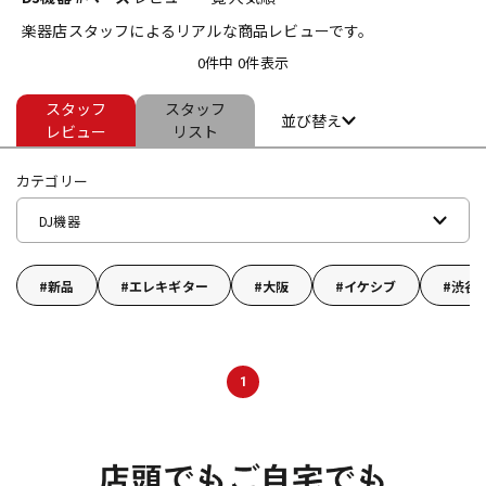
楽器店スタッフによるリアルな商品レビューです。
ベース
ウクレレ
0件中 0件表示
スタッフ
スタッフ
ドラム
パーカッション
並び替え
レビュー
リスト
カテゴリー
キーボード
電子ピアノ
DJ機器
管楽器
その他楽器
新品
エレキギター
大阪
イケシブ
渋谷
アンプ
エフェクター
1
DJ機器
DTM