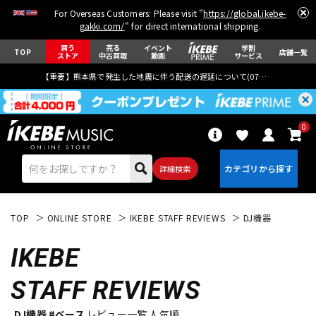
For Overseas Customers: Please visit "
https://global.ikebe-
gakki.com/
" for direct international shipping.
買う
売る
イベント
学割
TOP
店舗一覧
ストア
中古買取
動画
サービス
【重要】熊本県で発生した地震に伴う配送の遅延について(
07月29日
更新)
0
詳細検索
TOP
ONLINE STORE
IKEBE STAFF REVIEWS
DJ機器
IKEBE
STAFF REVIEWS
エレキギター
アコギ/エレアコ
DJ機器 #ベース
レビュー一覧 人気順