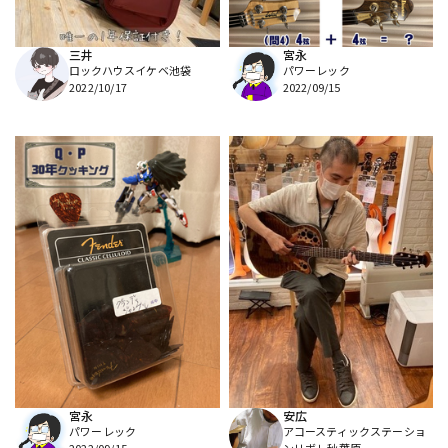
三井
宮永
ロックハウスイケベ池袋
パワーレック
2022/10/17
2022/09/15
宮永
安広
パワーレック
アコースティックステーショ