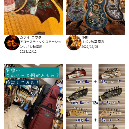
DTM オンライン納品
レコーディング機器
配信/ライブ機器
楽器アクセサリ
ムライ コウタ
小熊
アコースティックステーショ
リボレ秋葉原店
中古
ヴィンテージ
ンリボレ秋葉原
2022/12/05
2025/12/12