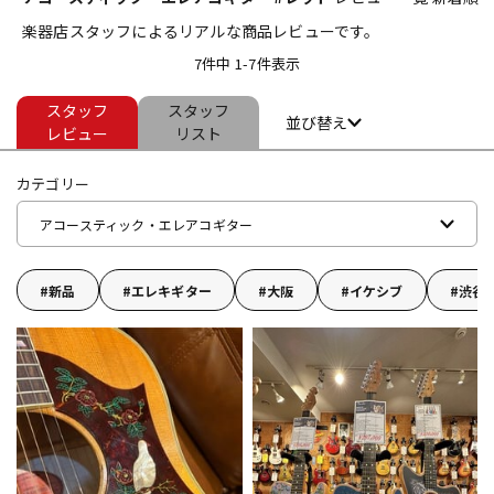
楽器店スタッフによるリアルな商品レビューです。
ベース
ウクレレ
7件中 1-7件表示
スタッフ
スタッフ
ドラム
パーカッション
並び替え
レビュー
リスト
カテゴリー
キーボード
電子ピアノ
アコースティック・エレアコギター
管楽器
その他楽器
新品
エレキギター
大阪
イケシブ
渋谷
アンプ
エフェクター
DJ機器
DTM