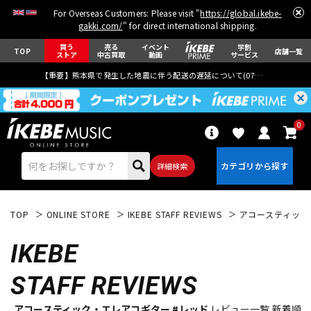
For Overseas Customers: Please visit "
https://global.ikebe-
gakki.com/
" for direct international shipping.
買う
売る
イベント
学割
TOP
店舗一覧
ストア
中古買取
動画
サービス
【重要】熊本県で発生した地震に伴う配送の遅延について(
07月29日
更新)
0
詳細検索
TOP
ONLINE STORE
IKEBE STAFF REVIEWS
アコースティック
IKEBE
STAFF REVIEWS
エレキギター
アコギ/エレアコ
アコースティック・エレアコギター #レッド
レビュー一覧 新着順