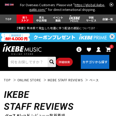
For Overseas Customers: Please visit "
https://global.ikebe-
gakki.com/
" for direct international shipping.
買う
売る
イベント
学割
TOP
店舗一覧
ストア
中古買取
動画
サービス
【重要】熊本県で発生した地震に伴う配送の遅延について(
07月29日
更新)
0
詳細検索
TOP
ONLINE STORE
IKEBE STAFF REVIEWS
ベース
IKEBE
STAFF REVIEWS
エレキギター
アコギ/エレアコ
ベース #レッド
レビュー一覧 新着順