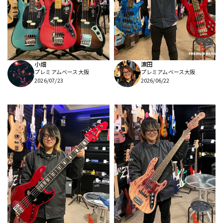
DTM オンライン納品
レコーディング機器
配信/ライブ機器
楽器アクセサリ
小畑
濵田
プレミアムベース大阪
プレミアムベース大阪
中古
ヴィンテージ
2026/07/23
2026/06/22