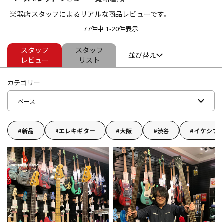
楽器店スタッフによるリアルな商品レビューです。
ベース
ウクレレ
77件中 1-20件表示
スタッフ
スタッフ
ドラム
パーカッション
並び替え
レビュー
リスト
カテゴリー
キーボード
電子ピアノ
ベース
管楽器
その他楽器
新品
エレキギター
大阪
渋谷
イケシブ
アンプ
エフェクター
DJ機器
DTM