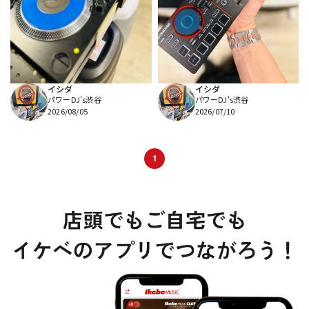
DTM オンライン納品
レコーディング機器
配信/ライブ機器
楽器アクセサリ
イシダ
イシダ
パワーDJ's渋谷
パワーDJ's渋谷
中古
ヴィンテージ
2026/08/05
2026/07/10
1