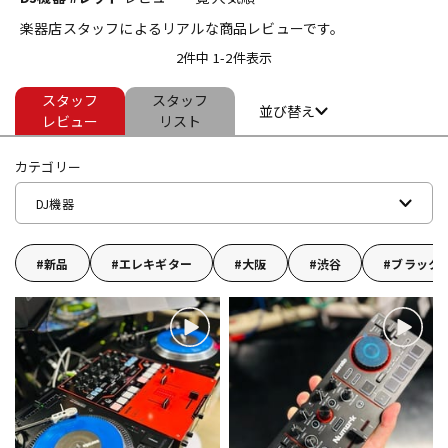
楽器店スタッフによるリアルな商品レビューです。
ベース
ウクレレ
2件中 1-2件表示
スタッフ
スタッフ
ドラム
パーカッション
並び替え
レビュー
リスト
カテゴリー
キーボード
電子ピアノ
DJ機器
管楽器
その他楽器
新品
エレキギター
大阪
渋谷
ブラック
アンプ
エフェクター
DJ機器
DTM