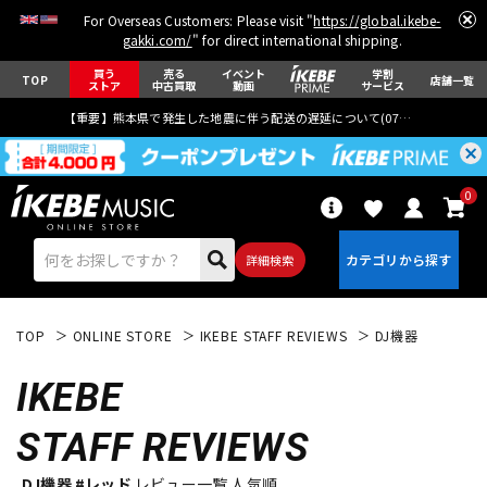
For Overseas Customers: Please visit "
https://global.ikebe-
gakki.com/
" for direct international shipping.
買う
売る
イベント
学割
TOP
店舗一覧
ストア
中古買取
動画
サービス
【重要】熊本県で発生した地震に伴う配送の遅延について(
07月29日
更新)
0
詳細検索
TOP
ONLINE STORE
IKEBE STAFF REVIEWS
DJ機器
IKEBE
STAFF REVIEWS
エレキギター
アコギ/エレアコ
DJ機器 #レッド
レビュー一覧 人気順