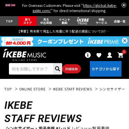
For Overseas Customers: Please visit "
https://global.ikebe-
gakki.com/
" for direct international shipping.
買う
売る
イベント
学割
TOP
店舗一覧
ストア
中古買取
動画
サービス
【重要】熊本県で発生した地震に伴う配送の遅延について(
07月29日
更新)
0
詳細検索
TOP
ONLINE STORE
IKEBE STAFF REVIEWS
シンセサイザー・
IKEBE
STAFF REVIEWS
エレキギター
アコギ/エレアコ
シンセサイザー・電子楽器 #レッド
レビュー一覧 新着順