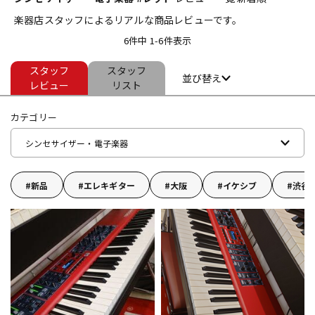
楽器店スタッフによるリアルな商品レビューです。
ベース
ウクレレ
6件中 1-6件表示
スタッフ
スタッフ
ドラム
パーカッション
並び替え
レビュー
リスト
カテゴリー
キーボード
電子ピアノ
シンセサイザー・電子楽器
管楽器
その他楽器
新品
エレキギター
大阪
イケシブ
渋谷
アンプ
エフェクター
DJ機器
DTM