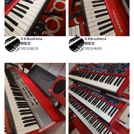
DTM オンライン納品
レコーディング機器
配信/ライブ機器
楽器アクセサリ
D.Kikushima
D.Kikushima
鍵盤堂
鍵盤堂
中古
ヴィンテージ
2025/08/20
2025/06/05