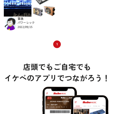
配信/ライブ機器
楽器アクセサリ
宮永
パワーレック
中古
ヴィンテージ
2022/09/15
1