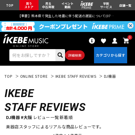
買う
売る
イベント
学割
TOP
店舗一覧
ストア
中古買取
動画
サービス
【重要】熊本県で発生した地震に伴う配送の遅延について(
07月29日
更新)
0
詳細検索
TOP
ONLINE STORE
IKEBE STAFF REVIEWS
DJ機器
IKEBE
STAFF REVIEWS
エレキギター
アコギ/エレアコ
DJ機器 #大阪
レビュー一覧 新着順
楽器店スタッフによるリアルな商品レビューです。
ベース
ウクレレ