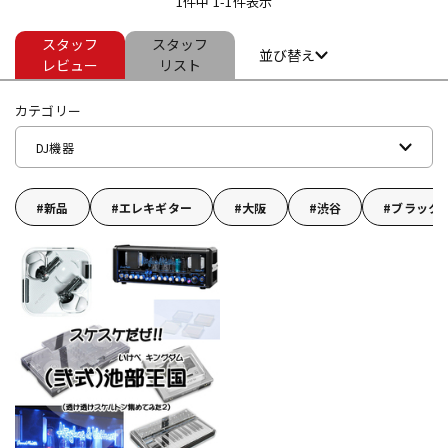
1件中 1-1件表示
スタッフ
スタッフ
ドラム
パーカッション
並び替え
レビュー
リスト
カテゴリー
キーボード
電子ピアノ
DJ機器
管楽器
その他楽器
新品
エレキギター
大阪
渋谷
ブラック
アンプ
エフェクター
DJ機器
DTM
DTM オンライン納品
レコーディング機器