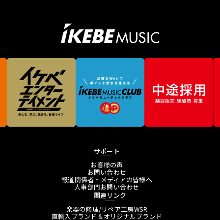
サポート
お客様の声
お問い合わせ
報道関係者・メディアの皆様へ
人事部門お問い合わせ
関連リンク
楽器の修理/リペア工房WSR
直輸入ブランド＆オリジナルブランド