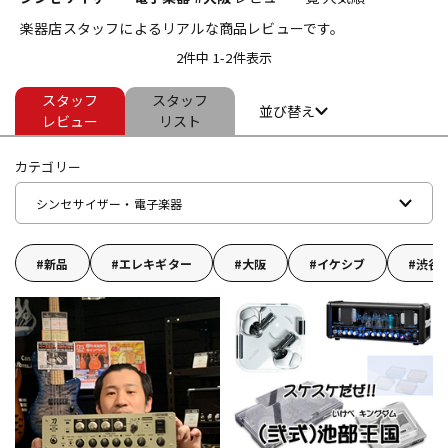
楽器店スタッフによるリアルな商品レビューです。
ベース
ウクレレ
2件中 1-2件表示
スタッフ
スタッフ
ドラム
パーカッション
並び替え
レビュー
リスト
カテゴリー
キーボード
電子ピアノ
シンセサイザー・電子楽器
管楽器
その他楽器
新品
エレキギター
大阪
イケシブ
渋谷
アンプ
エフェクター
DJ機器
DTM