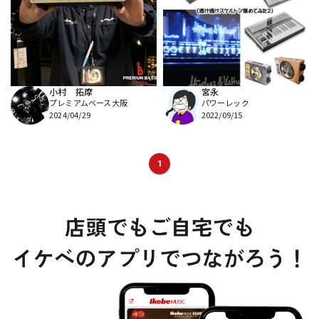
DTM オンライン納品
レコーディング機器
配信/ライブ機器
楽器アクセサリ
小村 拓摩
宮永
プレミアムベース大阪
パワーレック
中古
ヴィンテージ
2024/04/29
2022/09/15
1