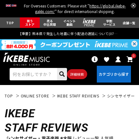
For Overseas Customers: Please visit "
https://global.ikebe-
gakki.com/
" for direct international shipping.
買う
売る
イベント
学割
TOP
店舗一覧
ストア
中古買取
動画
サービス
【重要】熊本県で発生した地震に伴う配送の遅延について(
07月29日
更新)
0
詳細検索
TOP
ONLINE STORE
IKEBE STAFF REVIEWS
シンセサイザー・
IKEBE
STAFF REVIEWS
エレキギター
アコギ/エレアコ
シンセサイザー・電子楽器 #大阪
レビュー一覧 人気順