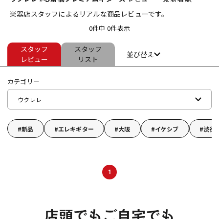
楽器店スタッフによるリアルな商品レビューです。
ベース
ウクレレ
0件中 0件表示
スタッフ
スタッフ
ドラム
パーカッション
並び替え
レビュー
リスト
カテゴリー
キーボード
電子ピアノ
ウクレレ
管楽器
その他楽器
新品
エレキギター
大阪
イケシブ
渋谷
アンプ
エフェクター
1
DJ機器
DTM