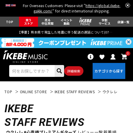
For Overseas Customers: Please visit "
https://global.ikebe-
gakki.com/
" for direct international shipping.
買う
売る
イベント
学割
TOP
店舗一覧
ストア
中古買取
動画
サービス
【重要】熊本県で発生した地震に伴う配送の遅延について(
07月29日
更新)
0
詳細検索
TOP
ONLINE STORE
IKEBE STAFF REVIEWS
ウクレレ
IKEBE
STAFF REVIEWS
エレキギター
アコギ/エレアコ
ウクレレ #心斎橋プレミアムギターズ
レビュー一覧 新着順