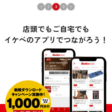
<
1
2
3
>