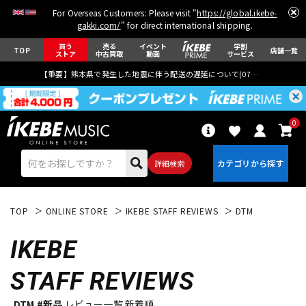
For Overseas Customers: Please visit "
https://global.ikebe-
gakki.com/
" for direct international shipping.
買う
売る
イベント
学割
TOP
店舗一覧
ストア
中古買取
動画
サービス
【重要】熊本県で発生した地震に伴う配送の遅延について(
07月29日
更新)
0
詳細検索
TOP
ONLINE STORE
IKEBE STAFF REVIEWS
DTM
IKEBE
STAFF REVIEWS
エレキギター
アコギ/エレアコ
DTM #新品
レビュー一覧 新着順