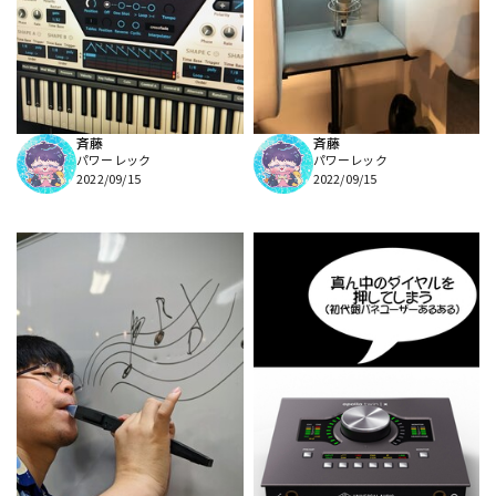
DTM オンライン納品
レコーディング機器
配信/ライブ機器
楽器アクセサリ
斉藤
斉藤
パワーレック
パワーレック
中古
ヴィンテージ
2022/09/15
2022/09/15