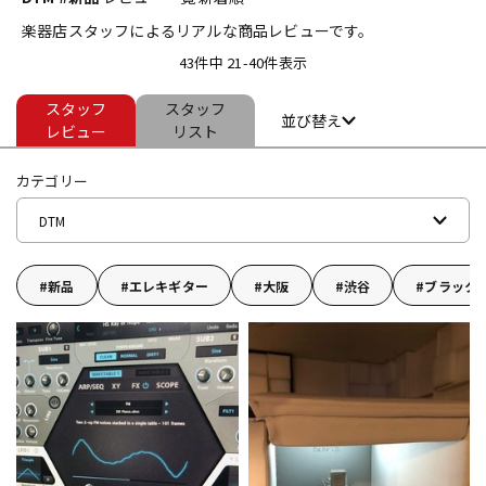
楽器店スタッフによるリアルな商品レビューです。
ベース
ウクレレ
43件中 21-40件表示
スタッフ
スタッフ
ドラム
パーカッション
並び替え
レビュー
リスト
カテゴリー
キーボード
電子ピアノ
DTM
管楽器
その他楽器
新品
エレキギター
大阪
渋谷
ブラック
アンプ
エフェクター
DJ機器
DTM