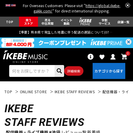
For Overseas Customers: Please visit "
https://global.ikebe-
gakki.com/
" for direct international shipping.
買う
売る
イベント
学割
TOP
店舗一覧
ストア
中古買取
動画
サービス
【重要】熊本県で発生した地震に伴う配送の遅延について(
07月29日
更新)
0
詳細検索
TOP
ONLINE STORE
IKEBE STAFF REVIEWS
配信機器・ライブ
IKEBE
STAFF REVIEWS
エレキギター
アコギ/エレアコ
配信機器・ライブ機器 #池袋
レビュー一覧 新着順