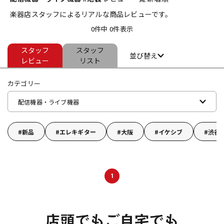
楽器店スタッフによるリアルな商品レビューです。
ベース
ウクレレ
0件中 0件表示
スタッフ
スタッフ
ドラム
パーカッション
並び替え
レビュー
リスト
カテゴリー
キーボード
電子ピアノ
配信機器・ライブ機器
管楽器
その他楽器
新品
エレキギター
大阪
イケシブ
渋谷
アンプ
エフェクター
1
DJ機器
DTM