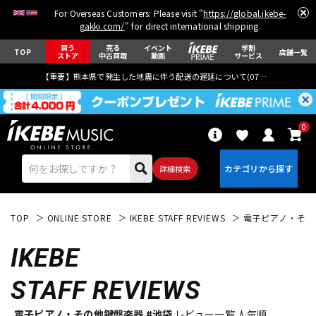
For Overseas Customers: Please visit "
https://global.ikebe-
gakki.com/
" for direct international shipping.
買う
売る
イベント
学割
TOP
店舗一覧
ストア
中古買取
動画
サービス
【重要】熊本県で発生した地震に伴う配送の遅延について(
07月29日
更新)
0
詳細検索
TOP
ONLINE STORE
IKEBE STAFF REVIEWS
電子ピアノ・その
IKEBE
STAFF REVIEWS
エレキギター
アコギ/エレアコ
電子ピアノ・その他鍵盤楽器 #池袋
レビュー一覧 人気順