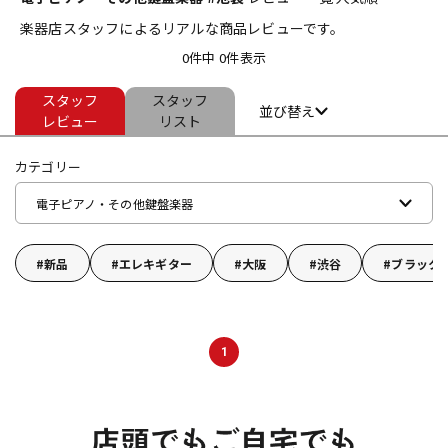
楽器店スタッフによるリアルな商品レビューです。
ベース
ウクレレ
0件中 0件表示
スタッフ
スタッフ
ドラム
パーカッション
並び替え
レビュー
リスト
カテゴリー
キーボード
電子ピアノ
電子ピアノ・その他鍵盤楽器
管楽器
その他楽器
新品
エレキギター
大阪
渋谷
ブラック
アンプ
エフェクター
1
DJ機器
DTM