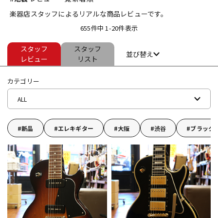
楽器店スタッフによるリアルな商品レビューです。
ベース
ウクレレ
655件中 1-20件表示
スタッフ
スタッフ
ドラム
パーカッション
並び替え
レビュー
リスト
カテゴリー
キーボード
電子ピアノ
ALL
管楽器
その他楽器
新品
エレキギター
大阪
渋谷
ブラック
アンプ
エフェクター
DJ機器
DTM