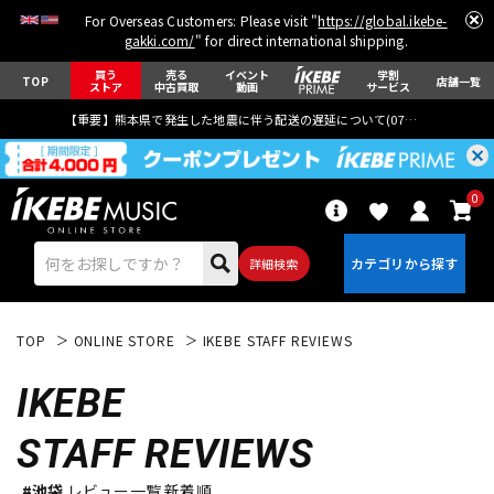
For Overseas Customers: Please visit "
https://global.ikebe-
gakki.com/
" for direct international shipping.
買う
売る
イベント
学割
TOP
店舗一覧
ストア
中古買取
動画
サービス
【重要】熊本県で発生した地震に伴う配送の遅延について(
07月29日
更新)
0
詳細検索
TOP
ONLINE STORE
IKEBE STAFF REVIEWS
IKEBE
STAFF REVIEWS
エレキギター
アコギ/エレアコ
#池袋
レビュー一覧 新着順