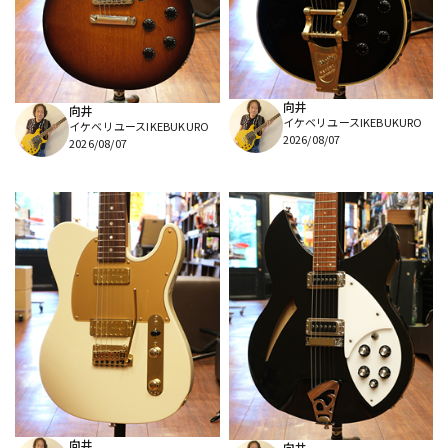
DTM オンライン納品
レコーディング機器
配信/ライブ機器
楽器アクセサリ
向井
向井
イケベリユースIKEBUKURO
イケベリユースIKEBUKURO
2026/08/07
2026/08/07
中古
ヴィンテージ
向井
向井