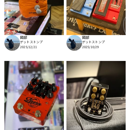
DTM オンライン納品
レコーディング機器
配信/ライブ機器
楽器アクセサリ
岡部
岡部
ゲットストンプ
ゲットストンプ
中古
ヴィンテージ
2025/12/21
2025/10/29