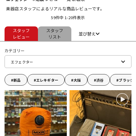
楽器店スタッフによるリアルな商品レビューです。
ベース
ウクレレ
59件中 1-20件表示
スタッフ
スタッフ
ドラム
パーカッション
並び替え
レビュー
リスト
カテゴリー
キーボード
電子ピアノ
エフェクター
管楽器
その他楽器
新品
エレキギター
大阪
渋谷
ブラック
アンプ
エフェクター
DJ機器
DTM