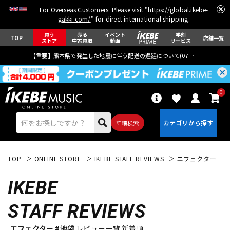
For Overseas Customers: Please visit "
https://global.ikebe-
gakki.com/
" for direct international shipping.
買う
売る
イベント
学割
TOP
店舗一覧
ストア
中古買取
動画
サービス
【重要】熊本県で発生した地震に伴う配送の遅延について(
07月29日
更新)
0
詳細検索
TOP
ONLINE STORE
IKEBE STAFF REVIEWS
エフェクター
IKEBE
STAFF REVIEWS
エレキギター
アコギ/エレアコ
エフェクター #池袋
レビュー一覧 新着順