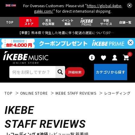
For Overseas Customers: Please visit "
https://global.ikebe-
gakki.com/
" for direct international shipping.
買う
売る
イベント
学割
TOP
店舗一覧
ストア
中古買取
動画
サービス
【重要】熊本県で発生した地震に伴う配送の遅延について(
07月29日
更新)
0
詳細検索
TOP
ONLINE STORE
IKEBE STAFF REVIEWS
レコーディング
IKEBE
STAFF REVIEWS
エレキギター
アコギ/エレアコ
レコーディング #池袋
レビュー一覧 新着順