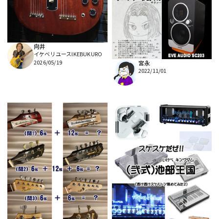
DTM オンライン納品
レコーディング機器
配信/ライブ機器
楽器アクセサリ
向井
イケベリユースIKEBUKURO
2026/05/19
宮永
2022/11/01
中古
ヴィンテージ