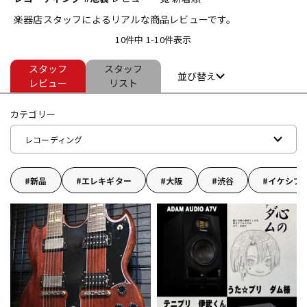
楽器店スタッフによるリアルな商品レビューです。
ベース
ウクレレ
10件中 1-10件表示
スタッフ
スタッフ
ドラム
パーカッション
並び替え
レビュー
リスト
カテゴリー
キーボード
電子ピアノ
レコーディング
管楽器
その他楽器
新品
エレキギター
大阪
渋谷
イケシブ
アンプ
エフェクター
DJ機器
DTM