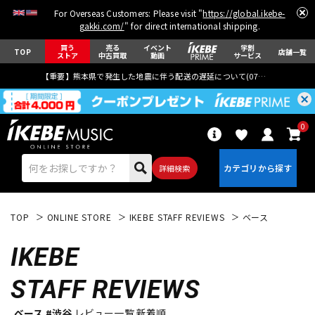
For Overseas Customers: Please visit "
https://global.ikebe-
gakki.com/
" for direct international shipping.
買う
売る
イベント
学割
TOP
店舗一覧
ストア
中古買取
動画
サービス
【重要】熊本県で発生した地震に伴う配送の遅延について(
07月29日
更新)
0
詳細検索
TOP
ONLINE STORE
IKEBE STAFF REVIEWS
ベース
IKEBE
STAFF REVIEWS
エレキギター
アコギ/エレアコ
ベース #渋谷
レビュー一覧 新着順