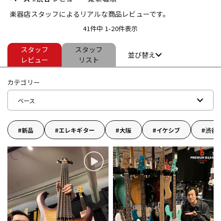
楽器店スタッフによるリアルな商品レビューです。
ベース
ウクレレ
41件中 1-20件表示
スタッフ
スタッフ
ドラム
パーカッション
並び替え
レビュー
リスト
カテゴリー
キーボード
電子ピアノ
ベース
管楽器
その他楽器
新品
エレキギター
大阪
イケシブ
渋谷
アンプ
エフェクター
DJ機器
DTM