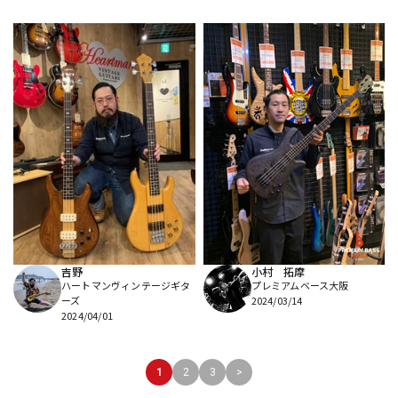
吉野
小村 拓摩
ハートマンヴィンテージギタ
プレミアムベース大阪
ーズ
2024/03/14
2024/04/01
1
2
3
>