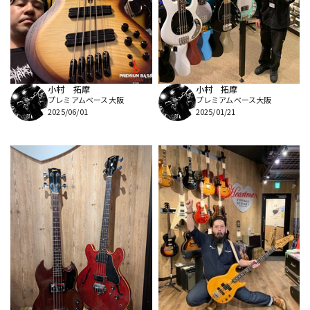
DTM オンライン納品
レコーディング機器
配信/ライブ機器
楽器アクセサリ
小村 拓摩
小村 拓摩
プレミアムベース大阪
プレミアムベース大阪
中古
ヴィンテージ
2025/06/01
2025/01/21