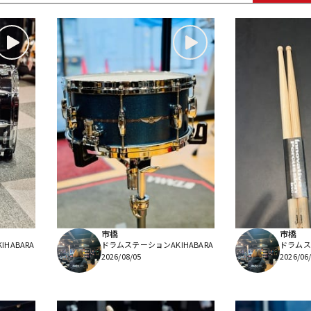
DTM オンラ
レコーディン
イン納品
グ機器
ジ
市橋
市橋
HABARA
ドラムステーションAKIHABARA
ドラムステ
2026/08/05
2026/06