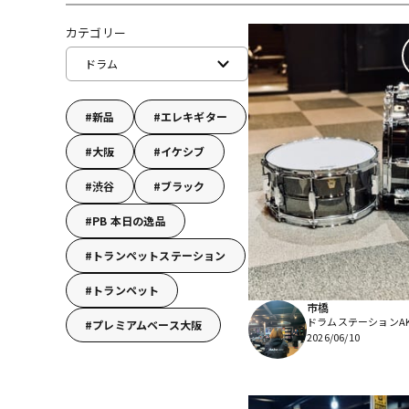
DJ機器
DTM
カテゴリー
ドラム
中古
ヴィンテー
新品
エレキギター
大阪
イケシブ
渋谷
ブラック
PB 本日の逸品
トランペットステーション
トランペット
市橋
ドラムステーションAKI
プレミアムベース大阪
2026/06/10