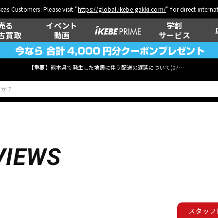
eas Customers: Please visit "
https://global.ikebe-gakki.com/
" for direct intern
売る
イベント
学割
古買取
動画
サービス
【重要】熊本県で発生した地震に伴う配送の遅延について(
07月29日
更新)
ベース
ウクレレ
VIEWS
管楽器
その他楽器
スタッフ