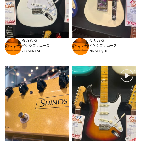
DTM オンライン納品
レコーディング機器
配信/ライブ機器
楽器アクセサリ
タカハタ
タカハタ
イケシブリユース
イケシブリユース
中古
ヴィンテージ
2025/07/24
2025/07/18