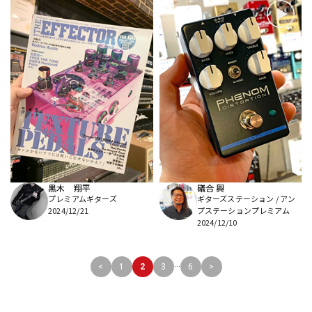
黒木 翔平
礒合 興
プレミアムギターズ
ギターズステーション / アン
2024/12/21
プステーションプレミアム
2024/12/10
...
<
1
2
3
6
>