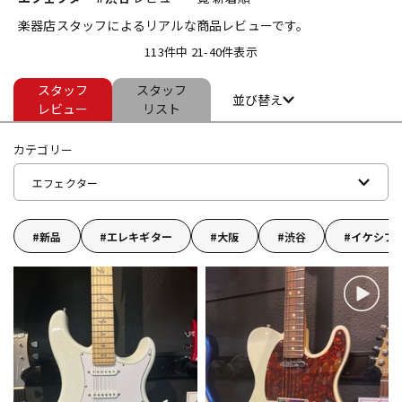
楽器店スタッフによるリアルな商品レビューです。
ベース
ウクレレ
113件中 21-40件表示
スタッフ
スタッフ
ドラム
パーカッション
並び替え
レビュー
リスト
カテゴリー
キーボード
電子ピアノ
エフェクター
管楽器
その他楽器
新品
エレキギター
大阪
渋谷
イケシブ
アンプ
エフェクター
DJ機器
DTM