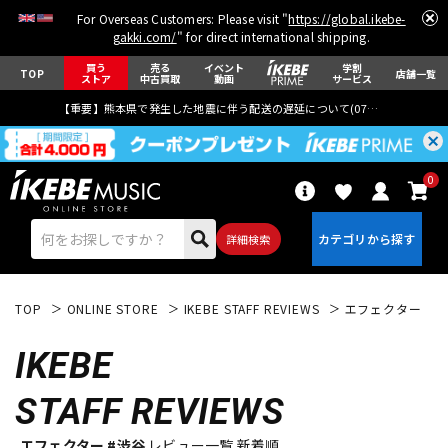
For Overseas Customers: Please visit "
https://global.ikebe-
gakki.com/
" for direct international shipping.
買う
売る
イベント
学割
TOP
店舗一覧
ストア
中古買取
動画
サービス
【重要】熊本県で発生した地震に伴う配送の遅延について(
07月29日
更新)
0
詳細検索
TOP
ONLINE STORE
IKEBE STAFF REVIEWS
エフェクター
IKEBE
STAFF REVIEWS
エレキギター
アコギ/エレアコ
エフェクター #渋谷
レビュー一覧 新着順