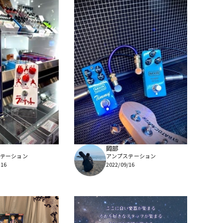
岡部
テーション
アンプステーション
/16
2022/09/16