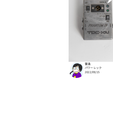
宮永
パワーレック
2022/09/15