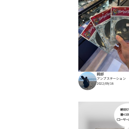
岡部
アンプステーション
2022/09/16