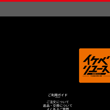
ご利用ガイド
ご注文について
返品・交換について
よくあるご質問