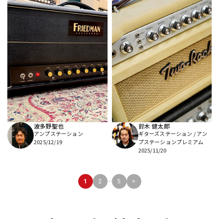
波多野聖也
鈴木 健太郎
アンプステーション
ギターズステーション / アン
2025/12/19
プステーションプレミアム
2025/11/20
...
1
2
5
>