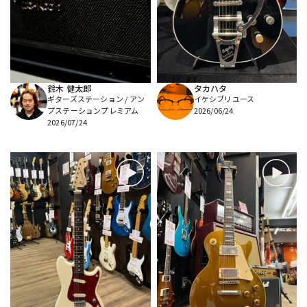
DTM オンライン納品
レコーディング機器
配信/ライブ機器
楽器アクセサリ
鈴木 健太郎
タカハタ
ギターズステーション / アン
イケシブリユース
中古
ヴィンテージ
プステーションプレミアム
2026/06/24
2026/07/24