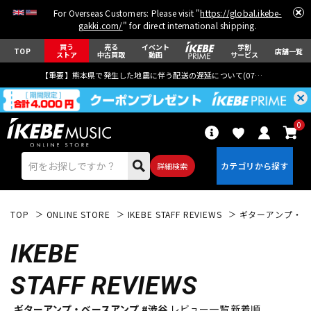
For Overseas Customers: Please visit "
https://global.ikebe-
gakki.com/
" for direct international shipping.
買う
売る
イベント
学割
TOP
店舗一覧
ストア
中古買取
動画
サービス
【重要】熊本県で発生した地震に伴う配送の遅延について(
07月29日
更新)
0
詳細検索
TOP
ONLINE STORE
IKEBE STAFF REVIEWS
ギターアンプ・ベ
IKEBE
STAFF REVIEWS
エレキギター
アコギ/エレアコ
ギターアンプ・ベースアンプ #渋谷
レビュー一覧 新着順