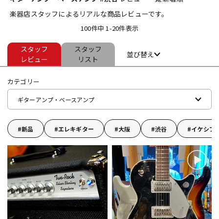
楽器店スタッフによるリアルな商品レビューです。
ベース
ウクレレ
100件中 1-20件表示
スタッフ
スタッフ
ドラム
パーカッション
並び替え
レビュー
リスト
カテゴリー
キーボード
電子ピアノ
ギターアンプ・ベースアンプ
管楽器
その他楽器
新品
エレキギター
大阪
渋谷
イケシブ
アンプ
エフェクター
DJ機器
DTM