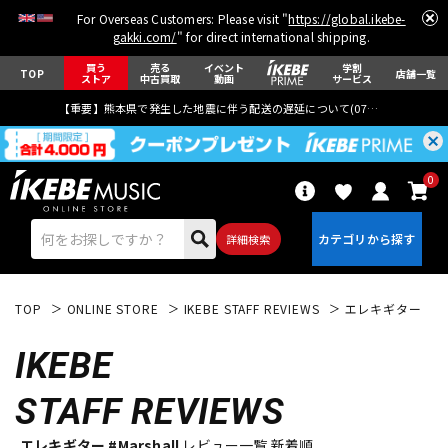
For Overseas Customers: Please visit "
https://global.ikebe-
gakki.com/
" for direct international shipping.
買う
売る
イベント
学割
TOP
店舗一覧
ストア
中古買取
動画
サービス
【重要】熊本県で発生した地震に伴う配送の遅延について(
07月29日
更新)
0
詳細検索
TOP
ONLINE STORE
IKEBE STAFF REVIEWS
エレキギター
IKEBE
STAFF REVIEWS
エレキギター
アコギ/エレアコ
エレキギター #Marshall
レビュー一覧 新着順