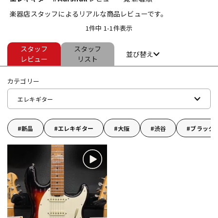
楽器店スタッフによるリアルな商品レビューです。
ベース
ウクレレ
1件中 1-1件表示
スタッフ
スタッフ
ドラム
パーカッション
並び替え
レビュー
リスト
カテゴリー
キーボード
電子ピアノ
エレキギター
管楽器
その他楽器
新品
エレキギター
大阪
渋谷
ブラック
アンプ
エフェクター
DJ機器
DTM