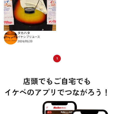
DTM オンライン納品
レコーディング機器
配信/ライブ機器
楽器アクセサリ
タカハタ
イケシブリユース
中古
ヴィンテージ
2026/05/20
1