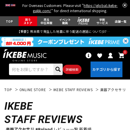
For Overseas Customers: Please visit "
https://global.ikebe-
gakki.com/
" for direct international shipping.
買う
売る
イベント
学割
TOP
店舗一覧
ストア
中古買取
動画
サービス
【重要】熊本県で発生した地震に伴う配送の遅延について(
07月29日
更新)
0
詳細検索
TOP
ONLINE STORE
IKEBE STAFF REVIEWS
楽器アクセサリ
IKEBE
STAFF REVIEWS
エレキギター
アコギ/エレアコ
楽器アクセサリ #Roland
レビュー一覧 新着順