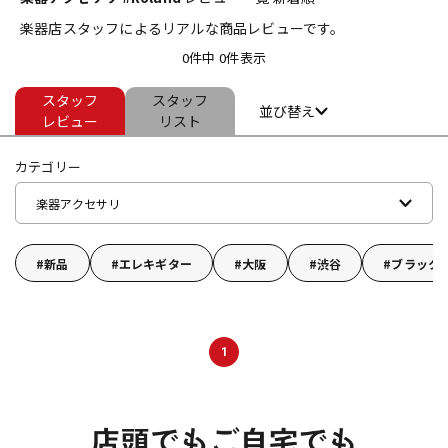
楽器店スタッフによるリアルな商品レビューです。
ベース
ウクレレ
0件中 0件表示
スタッフ
スタッフ
ドラム
パーカッション
並び替え
レビュー
リスト
カテゴリー
キーボード
電子ピアノ
楽器アクセサリ
管楽器
その他楽器
新品
エレキギター
大阪
渋谷
ブラック
アンプ
エフェクター
1
DJ機器
DTM