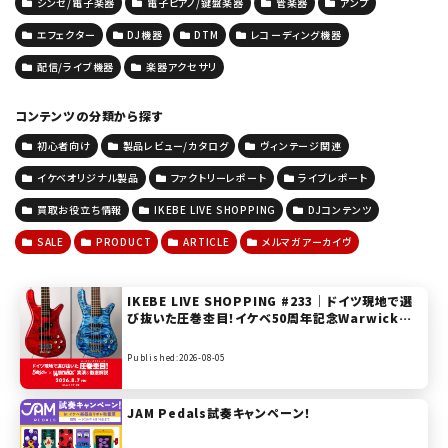
シンセ/電子楽器
電子ピアノ/鍵盤楽器
管楽器
アンプ
エフェクター
DJ機器
DTM
レコーディング機器
配信/ライブ機器
楽器アクセサリ
コンテンツの分類から探す
初心者向け
製品レビュー/カタログ
ヴィンテージ関連
イケベオリジナル製品
ファクトリーレポート
ライブレポート
買取お役立ち情報
IKEBE LIVE SHOPPING
DJコンテンツ
SALE
PRODUCT
ARTICLE
メルマガアーカイヴ
IKEBE LIVE SHOPPING #233｜ドイツ現地で選
び抜いた圧巻杢目！イケベ50周年記念Warwick実
演＆徹底解説【presented by ベースステーション
リボレ秋葉原】
Published:2026-08-05
JAM Pedals試奏キャンペーン！