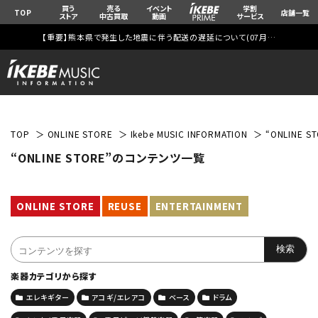
買う
売る
イベント
学割
TOP
店舗一覧
ストア
中古買取
動画
サービス
【重要】熊本県で発生した地震に伴う配送の遅延について(
07月29日
更新)
TOP
ONLINE STORE
Ikebe MUSIC INFORMATION
“ONLINE 
“ONLINE STORE”のコンテンツ一覧
ONLINE STORE
REUSE
ENTERTAINMENT
楽器カテゴリから探す
エレキギター
アコギ/エレアコ
ベース
ドラム