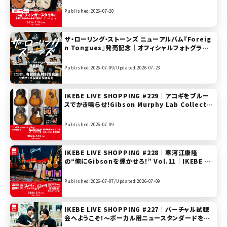
/ K.Yairi 【presented by ハートマンギターズ】
Published:2026-07-20
ザ・ローリング・ストーンズ ニューアルバム『Foreig
n Tongues』発売記念｜オフィシャルフォトグラファ
ー 有賀幹夫 特別写真展 公式グッズ＆額装 特別販売
Published:2026-07-09/
Updated:2026-07-23
IKEBE LIVE SHOPPING #229｜アコギをブルー
スでかき鳴らせ！Gibson Murphy Lab Collectio
n 徹底解説【presented by ハートマンギターズ &
アコースティックステーション】
Published:2026-07-09
IKEBE LIVE SHOPPING #228｜寒河江康隆
の“俺にGibsonを弾かせろ！” Vol.11｜IKEBE Gi
bson POP UP “温故知新” 直前スペシャル！～【pr
esented by ギターズステーション】
Published:2026-07-07/
Updated:2026-07-09
IKEBE LIVE SHOPPING #227｜バーチャル試聴
会へようこそ！～ボーカル用ニュースタンダードを探
せ！ハンドマイク実演比較SP～【presented by パ