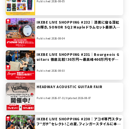
Published:2026-08-05
IKEBE LIVE SHOPPING #232｜漆黒に宿る深紅
の輝き。SONOR SQ2 Mapleドラムセット最新入荷
分を試奏＆解説！【presented by ドラムステーショ
ン渋谷】
Published:2026-08-04
IKEBE LIVE SHOPPING #231｜Bourgeois G
uitars 徹底比較！30万円〜最高峰400万円モデル
まで矢後憲太が弾き倒す！【presented by ハート
マンギターズ】
Published:2026-08-03
HEADWAY ACOUSTIC GUITAR FAIR
Published:2026-07-31/
Updated:2026-08-07
IKEBE LIVE SHOPPING #230｜アコギ専門スタッ
フ“ガチ”セレクト！この夏、フィンガースタイルに本気
になれる一本をご紹介！Furch / Maton / Morris