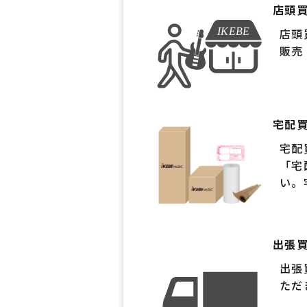
店頭
店頭
販売
宅配
宅配
「宅
い。
出張
出張
ただ