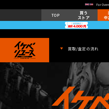
For Overs
買う
TOP
ストア
中
買取/査定の流れ