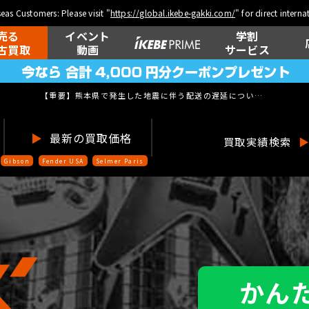
eas Customers: Please visit "
https://global.ikebe-gakki.com/
" for direct intern
売る
イベント
学割
古買取
動画
サービス
【重要】熊本県で発生した地震に伴う配送の遅延について(
07月29日
▶
最新の買取価格
買取実績検索
Gibson
Fender USA
Selmer Paris
かんた