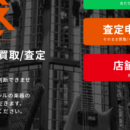
友だ
査定
そのまま買取/
買取/査定
店
。
判断できませ
ンルの楽器の
だきます。
ください。